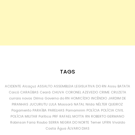
TAGS
ACIDENTE
Alcaçuz
ASSALTO
ASSEMBLEIA LEGISLATIVA DO RN
Assu
BATATA
Caicó
CARAÚBAS
Ceará
CHUVA
CORONEL AZEVEDO
CRIME
CRUZETA
currais novos
Dilma
Governo do RN
HOMICÍDIO
INCÊNDIO
JARDIM DE
PIRANHAS
JUCURUTU
LULA
Mossoró
NATAL
Nilda
NÉLTER QUEIROZ
Pagamento
PARAÍBA
PARELHAS
Parnamirim
POLÍCIA
POLÍCIA CIVIL
POLÍCIA MILITAR
Política
PRF
RAFAEL MOTTA
RN
ROBERTO GERMANO
Robinson Faria
Roubo
SERRA NEGRA DO NORTE
Temer
UFRN
Vivaldo
Costa
Água
ÁLVARO DIAS