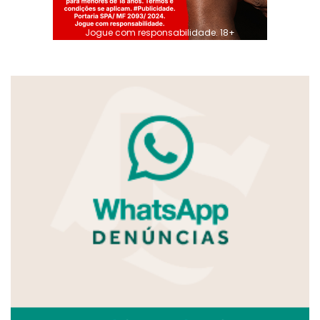
Jogue com responsabilidade. 18+