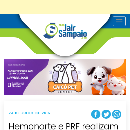
T
o
g
g
l
e
n
a
v
i
g
a
t
i
o
n
23 DE JULHO DE 2015
Hemonorte e PRF realizam