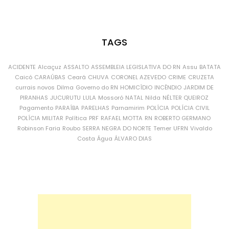
TAGS
ACIDENTE
Alcaçuz
ASSALTO
ASSEMBLEIA LEGISLATIVA DO RN
Assu
BATATA
Caicó
CARAÚBAS
Ceará
CHUVA
CORONEL AZEVEDO
CRIME
CRUZETA
currais novos
Dilma
Governo do RN
HOMICÍDIO
INCÊNDIO
JARDIM DE
PIRANHAS
JUCURUTU
LULA
Mossoró
NATAL
Nilda
NÉLTER QUEIROZ
Pagamento
PARAÍBA
PARELHAS
Parnamirim
POLÍCIA
POLÍCIA CIVIL
POLÍCIA MILITAR
Política
PRF
RAFAEL MOTTA
RN
ROBERTO GERMANO
Robinson Faria
Roubo
SERRA NEGRA DO NORTE
Temer
UFRN
Vivaldo
Costa
Água
ÁLVARO DIAS