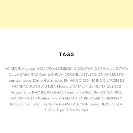
TAGS
ACIDENTE
Alcaçuz
ASSALTO
ASSEMBLEIA LEGISLATIVA DO RN
Assu
BATATA
Caicó
CARAÚBAS
Ceará
CHUVA
CORONEL AZEVEDO
CRIME
CRUZETA
currais novos
Dilma
Governo do RN
HOMICÍDIO
INCÊNDIO
JARDIM DE
PIRANHAS
JUCURUTU
LULA
Mossoró
NATAL
Nilda
NÉLTER QUEIROZ
Pagamento
PARAÍBA
PARELHAS
Parnamirim
POLÍCIA
POLÍCIA CIVIL
POLÍCIA MILITAR
Política
PRF
RAFAEL MOTTA
RN
ROBERTO GERMANO
Robinson Faria
Roubo
SERRA NEGRA DO NORTE
Temer
UFRN
Vivaldo
Costa
Água
ÁLVARO DIAS