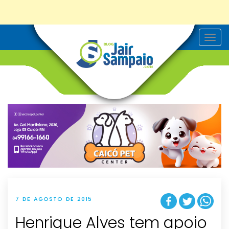
T
o
g
g
l
e
n
a
v
i
g
a
t
i
o
n
7 DE AGOSTO DE 2015
Henrique Alves tem apoio