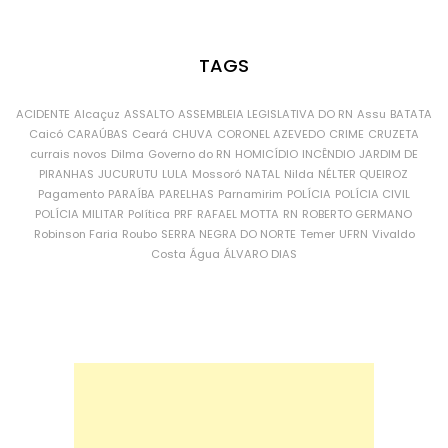
TAGS
ACIDENTE
Alcaçuz
ASSALTO
ASSEMBLEIA LEGISLATIVA DO RN
Assu
BATATA
Caicó
CARAÚBAS
Ceará
CHUVA
CORONEL AZEVEDO
CRIME
CRUZETA
currais novos
Dilma
Governo do RN
HOMICÍDIO
INCÊNDIO
JARDIM DE
PIRANHAS
JUCURUTU
LULA
Mossoró
NATAL
Nilda
NÉLTER QUEIROZ
Pagamento
PARAÍBA
PARELHAS
Parnamirim
POLÍCIA
POLÍCIA CIVIL
POLÍCIA MILITAR
Política
PRF
RAFAEL MOTTA
RN
ROBERTO GERMANO
Robinson Faria
Roubo
SERRA NEGRA DO NORTE
Temer
UFRN
Vivaldo
Costa
Água
ÁLVARO DIAS