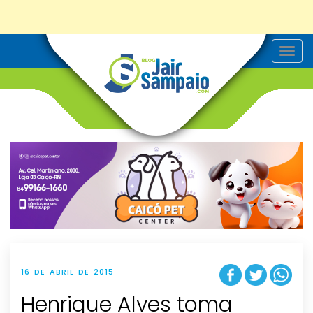
T
o
g
g
l
e
n
a
v
i
g
a
t
i
o
n
16 DE ABRIL DE 2015
Henrique Alves toma