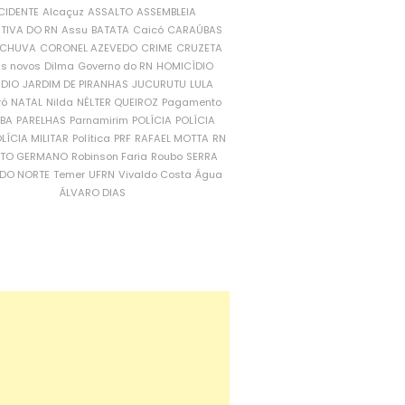
CIDENTE
Alcaçuz
ASSALTO
ASSEMBLEIA
ATIVA DO RN
Assu
BATATA
Caicó
CARAÚBAS
CHUVA
CORONEL AZEVEDO
CRIME
CRUZETA
is novos
Dilma
Governo do RN
HOMICÍDIO
NDIO
JARDIM DE PIRANHAS
JUCURUTU
LULA
ró
NATAL
Nilda
NÉLTER QUEIROZ
Pagamento
ÍBA
PARELHAS
Parnamirim
POLÍCIA
POLÍCIA
LÍCIA MILITAR
Política
PRF
RAFAEL MOTTA
RN
RTO GERMANO
Robinson Faria
Roubo
SERRA
DO NORTE
Temer
UFRN
Vivaldo Costa
Água
ÁLVARO DIAS