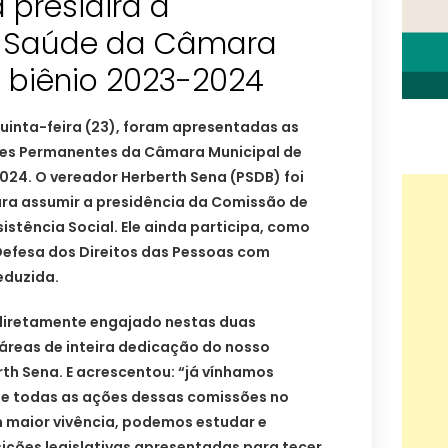
 presidirá a
 Saúde da Câmara
a biênio 2023-2024
uinta-feira (23), foram apresentadas as
es Permanentes da Câmara Municipal de
024. O vereador Herberth Sena (PSDB) foi
ara assumir a presidência da Comissão de
istência Social. Ele ainda participa, como
efesa dos Direitos das Pessoas com
eduzida.
r diretamente engajado nestas duas
áreas de inteira dedicação do nosso
th Sena. E acrescentou: “já vínhamos
e todas as ações dessas comissões no
m maior vivência, podemos estudar e
ições legislativas apresentadas para tecer