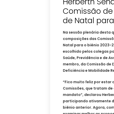
Herberth Sena
Comissão de
de Natal par
Na sessão plenária desta q
composições das Comissõ
Natal para o biênio 2023-2
escolhido pelos colegas p
Saúde, Previdência e de Ass
membro, da Comissão de D
Deficiência e Mobilidade R
“Fico muito feliz por esta
Comissões, que tratam de 
mandato”, declarou Herber
participando ativamente d
biênio anterior. Agora, co
examinar melhor as propos