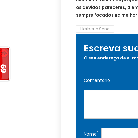
os devidos pareceres, além
sempre focados na melhori
Herberth Sena
Escreva su
O seu endereço de e-ma
Comentário
*
Nome