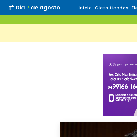
Dia
7
de agosto
Início
Classificados
El