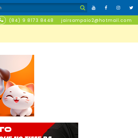
(84) 9 8173 8448
jairsampaio2@hotmail.com