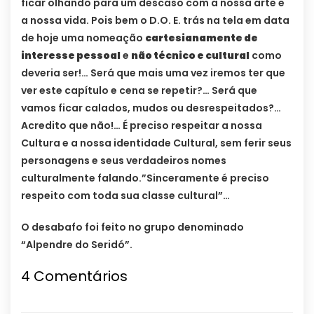
ficar olhando para um descaso com a nossa arte e
a nossa vida. Pois bem o D.O. E. trás na tela em data
de hoje uma nomeação
cartesianamente de
interesse pessoal
e
não técnico e cultural
como
deveria ser!… Será que mais uma vez iremos ter que
ver este capítulo e cena se repetir?… Será que
vamos ficar calados, mudos ou desrespeitados?…
Acredito que não!… É preciso respeitar a nossa
Cultura e a nossa identidade Cultural, sem ferir seus
personagens e seus verdadeiros nomes
culturalmente falando.”Sinceramente é preciso
respeito com toda sua classe cultural”…
O desabafo foi feito no grupo denominado
“Alpendre do Seridó”.
4 Comentários