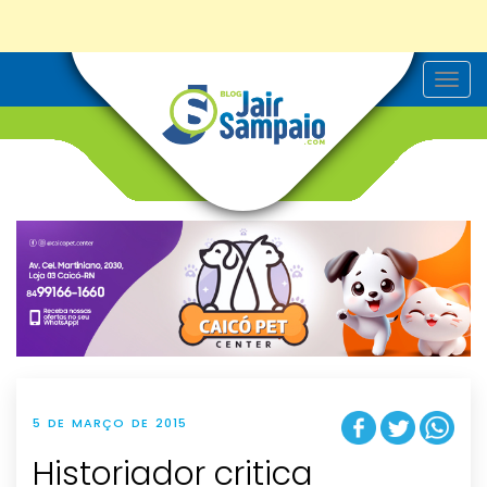
T
o
g
g
l
e
n
a
v
i
g
a
t
i
o
n
5 DE MARÇO DE 2015
Historiador critica