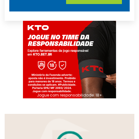
Jogue com responsabilidade. 18+