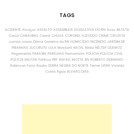
TAGS
ACIDENTE
Alcaçuz
ASSALTO
ASSEMBLEIA LEGISLATIVA DO RN
Assu
BATATA
Caicó
CARAÚBAS
Ceará
CHUVA
CORONEL AZEVEDO
CRIME
CRUZETA
currais novos
Dilma
Governo do RN
HOMICÍDIO
INCÊNDIO
JARDIM DE
PIRANHAS
JUCURUTU
LULA
Mossoró
NATAL
Nilda
NÉLTER QUEIROZ
Pagamento
PARAÍBA
PARELHAS
Parnamirim
POLÍCIA
POLÍCIA CIVIL
POLÍCIA MILITAR
Política
PRF
RAFAEL MOTTA
RN
ROBERTO GERMANO
Robinson Faria
Roubo
SERRA NEGRA DO NORTE
Temer
UFRN
Vivaldo
Costa
Água
ÁLVARO DIAS