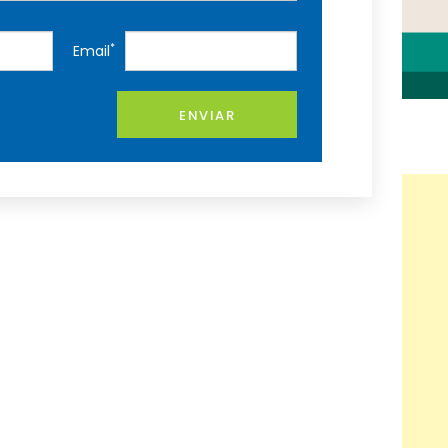
*
Email
ENVIAR