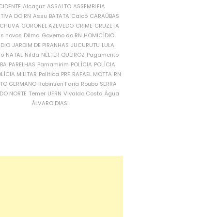
CIDENTE
Alcaçuz
ASSALTO
ASSEMBLEIA
ATIVA DO RN
Assu
BATATA
Caicó
CARAÚBAS
CHUVA
CORONEL AZEVEDO
CRIME
CRUZETA
is novos
Dilma
Governo do RN
HOMICÍDIO
NDIO
JARDIM DE PIRANHAS
JUCURUTU
LULA
ró
NATAL
Nilda
NÉLTER QUEIROZ
Pagamento
ÍBA
PARELHAS
Parnamirim
POLÍCIA
POLÍCIA
LÍCIA MILITAR
Política
PRF
RAFAEL MOTTA
RN
RTO GERMANO
Robinson Faria
Roubo
SERRA
DO NORTE
Temer
UFRN
Vivaldo Costa
Água
ÁLVARO DIAS