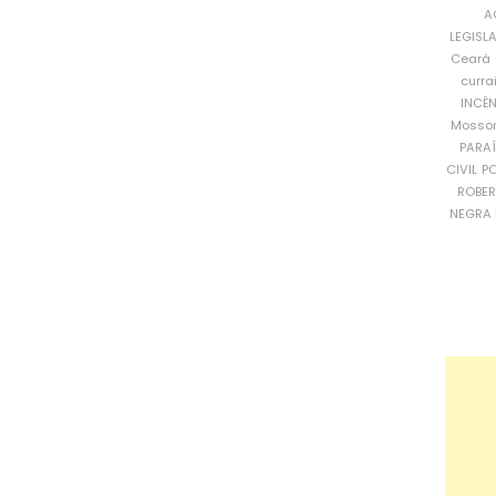
A
LEGISL
Ceará
curra
INCÊ
Mosso
PARA
CIVIL
PO
ROBE
NEGRA 