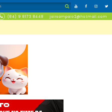
(84) 9 8173 8448
jairsampaio2@hotmail.com