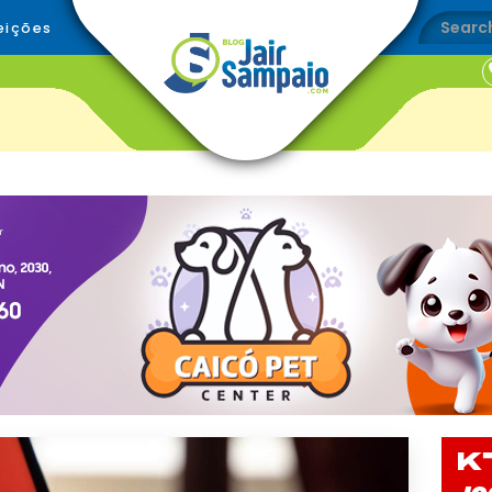
eições