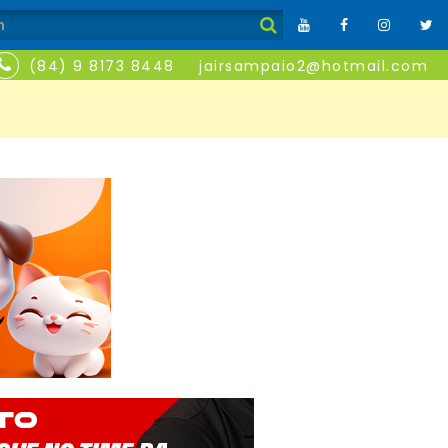
(84) 9 8173 8448
jairsampaio2@hotmail.com