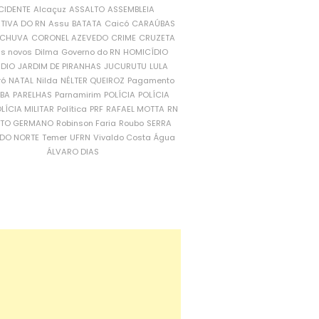
CIDENTE
Alcaçuz
ASSALTO
ASSEMBLEIA
ATIVA DO RN
Assu
BATATA
Caicó
CARAÚBAS
CHUVA
CORONEL AZEVEDO
CRIME
CRUZETA
is novos
Dilma
Governo do RN
HOMICÍDIO
NDIO
JARDIM DE PIRANHAS
JUCURUTU
LULA
ró
NATAL
Nilda
NÉLTER QUEIROZ
Pagamento
ÍBA
PARELHAS
Parnamirim
POLÍCIA
POLÍCIA
LÍCIA MILITAR
Política
PRF
RAFAEL MOTTA
RN
RTO GERMANO
Robinson Faria
Roubo
SERRA
DO NORTE
Temer
UFRN
Vivaldo Costa
Água
ÁLVARO DIAS