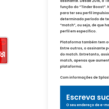
assinante. Desde 2016, o T
função do “Tinder Boost”. 
para ter seu perfil impuls
determinado período de te
“match”, ou seja, de que h
perfil em específico.
Plataforma também tem ou
Entre outros, o assinante p
do match. Entretanto, ass
match, apenas que aument
plataforma.
Com informações de Splas
Escreva su
O seu endereço de e-ma