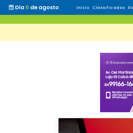
Dia
6
de agosto
Início
Classificados
El