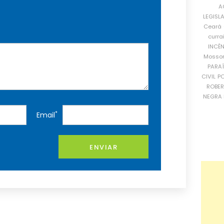
A
LEGISL
Ceará
curra
INCÊ
Mosso
PARA
CIVIL
PO
ROBE
NEGRA 
*
Email
ENVIAR