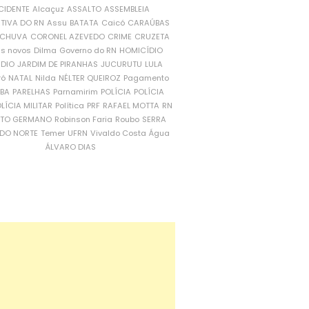
CIDENTE
Alcaçuz
ASSALTO
ASSEMBLEIA
ATIVA DO RN
Assu
BATATA
Caicó
CARAÚBAS
CHUVA
CORONEL AZEVEDO
CRIME
CRUZETA
is novos
Dilma
Governo do RN
HOMICÍDIO
NDIO
JARDIM DE PIRANHAS
JUCURUTU
LULA
ró
NATAL
Nilda
NÉLTER QUEIROZ
Pagamento
ÍBA
PARELHAS
Parnamirim
POLÍCIA
POLÍCIA
LÍCIA MILITAR
Política
PRF
RAFAEL MOTTA
RN
RTO GERMANO
Robinson Faria
Roubo
SERRA
DO NORTE
Temer
UFRN
Vivaldo Costa
Água
ÁLVARO DIAS