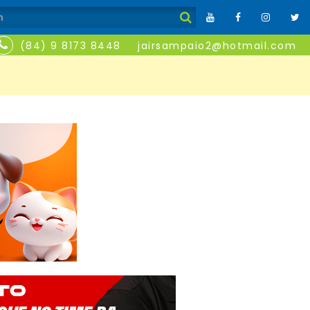
(84) 9 8173 8448
jairsampaio2@hotmail.com