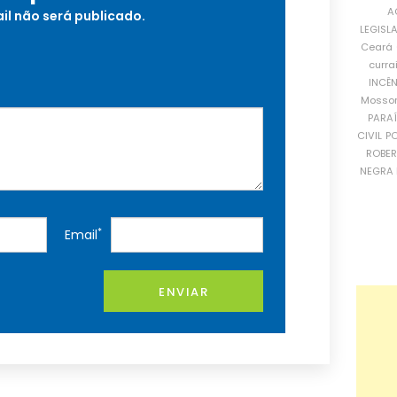
A
il não será publicado.
LEGISL
Ceará
curra
INCÊ
Mosso
PARA
CIVIL
PO
ROBE
NEGRA 
*
Email
ENVIAR