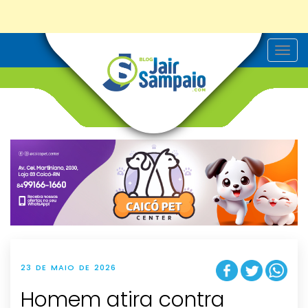
T
o
g
g
l
e
n
a
v
i
g
a
t
i
o
n
23 DE MAIO DE 2026
Homem atira contra