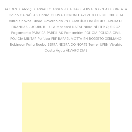
ACIDENTE
Alcaçuz
ASSALTO
ASSEMBLEIA LEGISLATIVA DO RN
Assu
BATATA
Caicó
CARAÚBAS
Ceará
CHUVA
CORONEL AZEVEDO
CRIME
CRUZETA
currais novos
Dilma
Governo do RN
HOMICÍDIO
INCÊNDIO
JARDIM DE
PIRANHAS
JUCURUTU
LULA
Mossoró
NATAL
Nilda
NÉLTER QUEIROZ
Pagamento
PARAÍBA
PARELHAS
Parnamirim
POLÍCIA
POLÍCIA CIVIL
POLÍCIA MILITAR
Política
PRF
RAFAEL MOTTA
RN
ROBERTO GERMANO
Robinson Faria
Roubo
SERRA NEGRA DO NORTE
Temer
UFRN
Vivaldo
Costa
Água
ÁLVARO DIAS