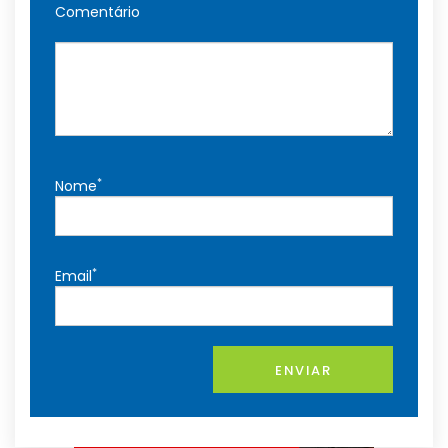
Comentário
*
Nome
*
Email
ENVIAR