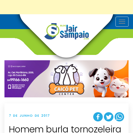
T
o
g
g
l
e
n
a
v
i
g
a
t
i
o
n
7 DE JUNHO DE 2017
Homem burla tornozeleira