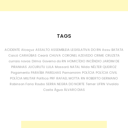
TAGS
ACIDENTE
Alcaçuz
ASSALTO
ASSEMBLEIA LEGISLATIVA DO RN
Assu
BATATA
Caicó
CARAÚBAS
Ceará
CHUVA
CORONEL AZEVEDO
CRIME
CRUZETA
currais novos
Dilma
Governo do RN
HOMICÍDIO
INCÊNDIO
JARDIM DE
PIRANHAS
JUCURUTU
LULA
Mossoró
NATAL
Nilda
NÉLTER QUEIROZ
Pagamento
PARAÍBA
PARELHAS
Parnamirim
POLÍCIA
POLÍCIA CIVIL
POLÍCIA MILITAR
Política
PRF
RAFAEL MOTTA
RN
ROBERTO GERMANO
Robinson Faria
Roubo
SERRA NEGRA DO NORTE
Temer
UFRN
Vivaldo
Costa
Água
ÁLVARO DIAS