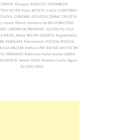
CIDENTE
Alcaçuz
ASSALTO
ASSEMBLEIA
ATIVA DO RN
Assu
BATATA
Caicó
CARAÚBAS
CHUVA
CORONEL AZEVEDO
CRIME
CRUZETA
is novos
Dilma
Governo do RN
HOMICÍDIO
NDIO
JARDIM DE PIRANHAS
JUCURUTU
LULA
ró
NATAL
Nilda
NÉLTER QUEIROZ
Pagamento
ÍBA
PARELHAS
Parnamirim
POLÍCIA
POLÍCIA
LÍCIA MILITAR
Política
PRF
RAFAEL MOTTA
RN
RTO GERMANO
Robinson Faria
Roubo
SERRA
DO NORTE
Temer
UFRN
Vivaldo Costa
Água
ÁLVARO DIAS