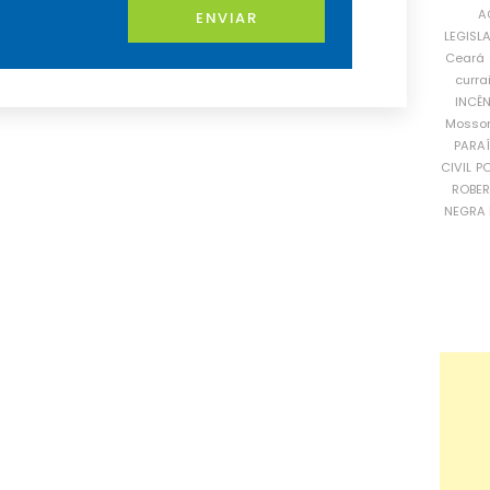
A
ENVIAR
LEGISL
Ceará
curra
INCÊ
Mosso
PARA
CIVIL
PO
ROBE
NEGRA 