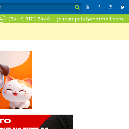
(84) 9 8173 8448
jairsampaio2@hotmail.com