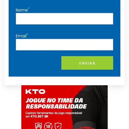
*
Nome
*
Email
ENVIAR