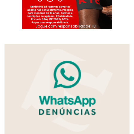
Jogue com responsabilidade. 18+