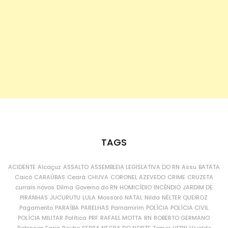
TAGS
ACIDENTE
Alcaçuz
ASSALTO
ASSEMBLEIA LEGISLATIVA DO RN
Assu
BATATA
Caicó
CARAÚBAS
Ceará
CHUVA
CORONEL AZEVEDO
CRIME
CRUZETA
currais novos
Dilma
Governo do RN
HOMICÍDIO
INCÊNDIO
JARDIM DE
PIRANHAS
JUCURUTU
LULA
Mossoró
NATAL
Nilda
NÉLTER QUEIROZ
Pagamento
PARAÍBA
PARELHAS
Parnamirim
POLÍCIA
POLÍCIA CIVIL
POLÍCIA MILITAR
Política
PRF
RAFAEL MOTTA
RN
ROBERTO GERMANO
Robinson Faria
Roubo
SERRA NEGRA DO NORTE
Temer
UFRN
Vivaldo