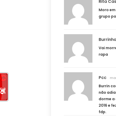
Rita Cas
Moro em 
grupo po
Burrinh
Vai morr
rapa
Pcc
mar
Burrin c
não adia
dorme a 
2016 e f
fdp.