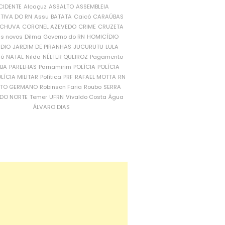
CIDENTE
Alcaçuz
ASSALTO
ASSEMBLEIA
ATIVA DO RN
Assu
BATATA
Caicó
CARAÚBAS
CHUVA
CORONEL AZEVEDO
CRIME
CRUZETA
is novos
Dilma
Governo do RN
HOMICÍDIO
NDIO
JARDIM DE PIRANHAS
JUCURUTU
LULA
ró
NATAL
Nilda
NÉLTER QUEIROZ
Pagamento
ÍBA
PARELHAS
Parnamirim
POLÍCIA
POLÍCIA
LÍCIA MILITAR
Política
PRF
RAFAEL MOTTA
RN
RTO GERMANO
Robinson Faria
Roubo
SERRA
DO NORTE
Temer
UFRN
Vivaldo Costa
Água
ÁLVARO DIAS