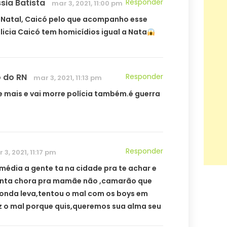
sia Batista
Responder
mar 3, 2021, 11:00 pm
Natal, Caicó pelo que acompanho esse
licia Caicó tem homicídios igual a Nata
o do RN
Responder
mar 3, 2021, 11:13 pm
e mais e vai morre polícia também.é guerra
Responder
 3, 2021, 11:17 pm
omédia a gente ta na cidade pra te achar e
nta chora pra mamãe não ,camarão que
onda leva,tentou o mal com os boys em
ez o mal porque quis,queremos sua alma seu