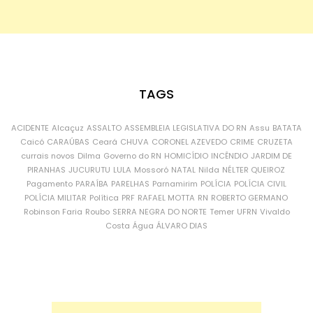
TAGS
ACIDENTE
Alcaçuz
ASSALTO
ASSEMBLEIA LEGISLATIVA DO RN
Assu
BATATA
Caicó
CARAÚBAS
Ceará
CHUVA
CORONEL AZEVEDO
CRIME
CRUZETA
currais novos
Dilma
Governo do RN
HOMICÍDIO
INCÊNDIO
JARDIM DE
PIRANHAS
JUCURUTU
LULA
Mossoró
NATAL
Nilda
NÉLTER QUEIROZ
Pagamento
PARAÍBA
PARELHAS
Parnamirim
POLÍCIA
POLÍCIA CIVIL
POLÍCIA MILITAR
Política
PRF
RAFAEL MOTTA
RN
ROBERTO GERMANO
Robinson Faria
Roubo
SERRA NEGRA DO NORTE
Temer
UFRN
Vivaldo
Costa
Água
ÁLVARO DIAS