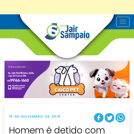
T
o
g
g
l
e
n
a
v
i
g
a
t
i
o
n
15 DE NOVEMBRO DE 2016
Homem é detido com