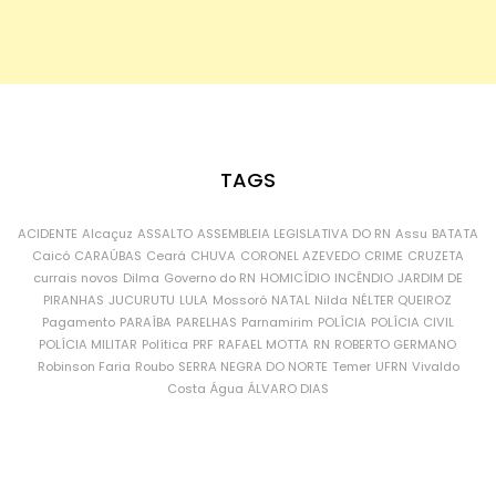
TAGS
ACIDENTE
Alcaçuz
ASSALTO
ASSEMBLEIA LEGISLATIVA DO RN
Assu
BATATA
Caicó
CARAÚBAS
Ceará
CHUVA
CORONEL AZEVEDO
CRIME
CRUZETA
currais novos
Dilma
Governo do RN
HOMICÍDIO
INCÊNDIO
JARDIM DE
PIRANHAS
JUCURUTU
LULA
Mossoró
NATAL
Nilda
NÉLTER QUEIROZ
Pagamento
PARAÍBA
PARELHAS
Parnamirim
POLÍCIA
POLÍCIA CIVIL
POLÍCIA MILITAR
Política
PRF
RAFAEL MOTTA
RN
ROBERTO GERMANO
Robinson Faria
Roubo
SERRA NEGRA DO NORTE
Temer
UFRN
Vivaldo
Costa
Água
ÁLVARO DIAS