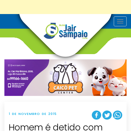
T
o
g
g
l
e
n
a
v
i
g
a
t
i
o
n
1 DE NOVEMBRO DE 2015
Homem é detido com