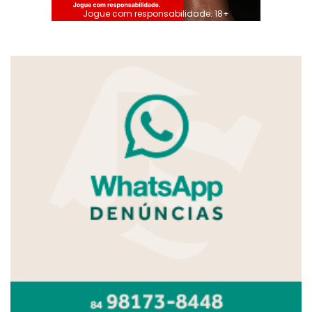
Jogue com responsabilidade. 18+