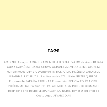
TAGS
ACIDENTE
Alcaçuz
ASSALTO
ASSEMBLEIA LEGISLATIVA DO RN
Assu
BATATA
Caicó
CARAÚBAS
Ceará
CHUVA
CORONEL AZEVEDO
CRIME
CRUZETA
currais novos
Dilma
Governo do RN
HOMICÍDIO
INCÊNDIO
JARDIM DE
PIRANHAS
JUCURUTU
LULA
Mossoró
NATAL
Nilda
NÉLTER QUEIROZ
Pagamento
PARAÍBA
PARELHAS
Parnamirim
POLÍCIA
POLÍCIA CIVIL
POLÍCIA MILITAR
Política
PRF
RAFAEL MOTTA
RN
ROBERTO GERMANO
Robinson Faria
Roubo
SERRA NEGRA DO NORTE
Temer
UFRN
Vivaldo
Costa
Água
ÁLVARO DIAS