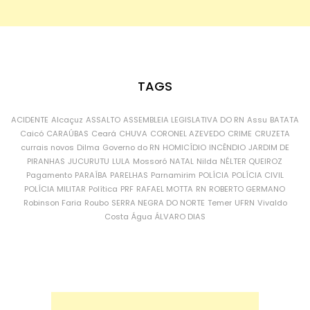
TAGS
ACIDENTE
Alcaçuz
ASSALTO
ASSEMBLEIA LEGISLATIVA DO RN
Assu
BATATA
Caicó
CARAÚBAS
Ceará
CHUVA
CORONEL AZEVEDO
CRIME
CRUZETA
currais novos
Dilma
Governo do RN
HOMICÍDIO
INCÊNDIO
JARDIM DE
PIRANHAS
JUCURUTU
LULA
Mossoró
NATAL
Nilda
NÉLTER QUEIROZ
Pagamento
PARAÍBA
PARELHAS
Parnamirim
POLÍCIA
POLÍCIA CIVIL
POLÍCIA MILITAR
Política
PRF
RAFAEL MOTTA
RN
ROBERTO GERMANO
Robinson Faria
Roubo
SERRA NEGRA DO NORTE
Temer
UFRN
Vivaldo
Costa
Água
ÁLVARO DIAS