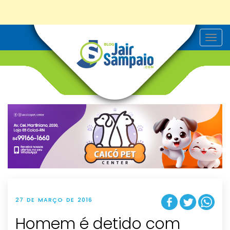
T
o
g
g
l
e
n
a
v
i
g
a
t
i
o
n
27 DE MARÇO DE 2016
Homem é detido com