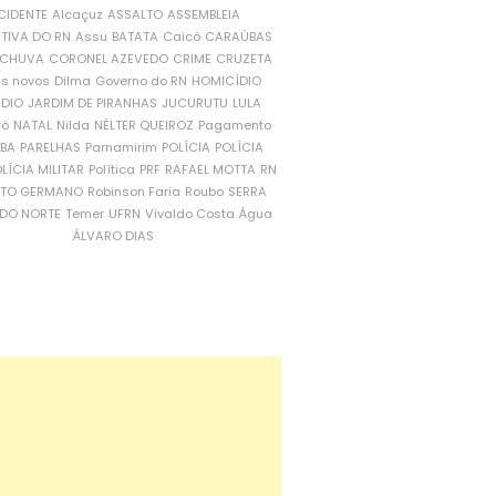
CIDENTE
Alcaçuz
ASSALTO
ASSEMBLEIA
ATIVA DO RN
Assu
BATATA
Caicó
CARAÚBAS
CHUVA
CORONEL AZEVEDO
CRIME
CRUZETA
is novos
Dilma
Governo do RN
HOMICÍDIO
NDIO
JARDIM DE PIRANHAS
JUCURUTU
LULA
ró
NATAL
Nilda
NÉLTER QUEIROZ
Pagamento
ÍBA
PARELHAS
Parnamirim
POLÍCIA
POLÍCIA
LÍCIA MILITAR
Política
PRF
RAFAEL MOTTA
RN
RTO GERMANO
Robinson Faria
Roubo
SERRA
DO NORTE
Temer
UFRN
Vivaldo Costa
Água
ÁLVARO DIAS