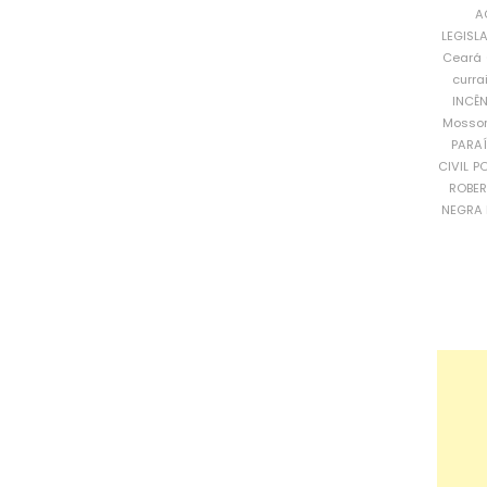
A
LEGISL
Ceará
curra
INCÊ
Mosso
PARA
CIVIL
PO
ROBE
NEGRA 