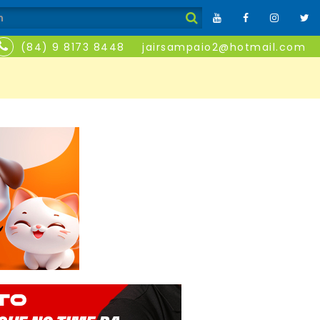
(84) 9 8173 8448
jairsampaio2@hotmail.com