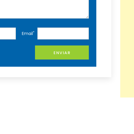
*
Email
ENVIAR