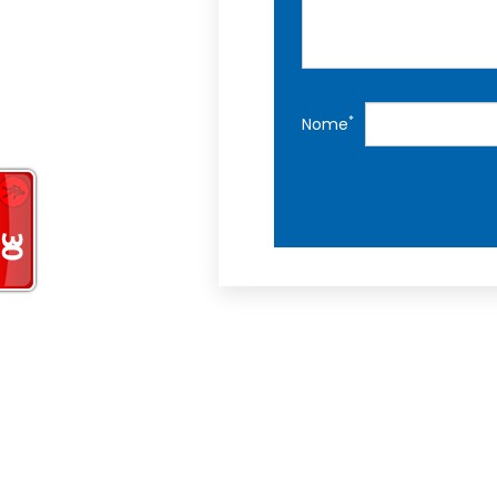
*
Nome