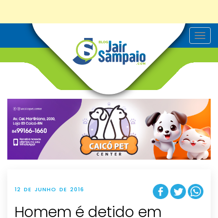
T
o
g
g
l
e
n
a
v
i
g
a
t
i
o
n
12 DE JUNHO DE 2016
Homem é detido em