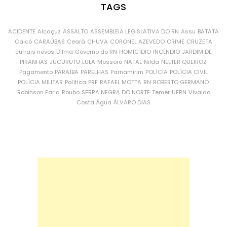
TAGS
ACIDENTE
Alcaçuz
ASSALTO
ASSEMBLEIA LEGISLATIVA DO RN
Assu
BATATA
Caicó
CARAÚBAS
Ceará
CHUVA
CORONEL AZEVEDO
CRIME
CRUZETA
currais novos
Dilma
Governo do RN
HOMICÍDIO
INCÊNDIO
JARDIM DE
PIRANHAS
JUCURUTU
LULA
Mossoró
NATAL
Nilda
NÉLTER QUEIROZ
Pagamento
PARAÍBA
PARELHAS
Parnamirim
POLÍCIA
POLÍCIA CIVIL
POLÍCIA MILITAR
Política
PRF
RAFAEL MOTTA
RN
ROBERTO GERMANO
Robinson Faria
Roubo
SERRA NEGRA DO NORTE
Temer
UFRN
Vivaldo
Costa
Água
ÁLVARO DIAS