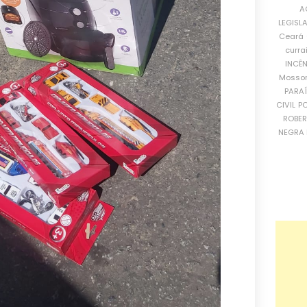
A
LEGISL
Ceará
curra
INCÊ
Mosso
PARA
CIVIL
PO
ROBE
NEGRA 