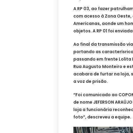
A RP 03, ao fazer patrulh
com acesso à Zona Oeste, 
Americanas, aonde um home
objetos. A RP 01 foi enviad
Ao final da transmissão vi
portando as caracterísrica
passando em frente Lolita
Rua Augusto Monteiro e es
acabara de furtar na loja, 
a voz de prisão.
“Foi comunicado ao COPOM 
de nome JEFERSON ARAÚJO D
loja a funcionária reconhe
foto”, descreveu a equipe.