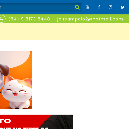
(84) 9 8173 8448
jairsampaio2@hotmail.com