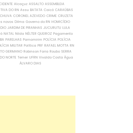
CIDENTE
Alcaçuz
ASSALTO
ASSEMBLEIA
ATIVA DO RN
Assu
BATATA
Caicó
CARAÚBAS
CHUVA
CORONEL AZEVEDO
CRIME
CRUZETA
is novos
Dilma
Governo do RN
HOMICÍDIO
NDIO
JARDIM DE PIRANHAS
JUCURUTU
LULA
ró
NATAL
Nilda
NÉLTER QUEIROZ
Pagamento
ÍBA
PARELHAS
Parnamirim
POLÍCIA
POLÍCIA
LÍCIA MILITAR
Política
PRF
RAFAEL MOTTA
RN
RTO GERMANO
Robinson Faria
Roubo
SERRA
DO NORTE
Temer
UFRN
Vivaldo Costa
Água
ÁLVARO DIAS