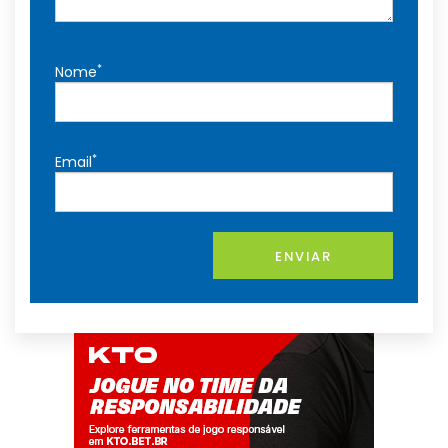
*
Nome
*
Email
ENVIAR