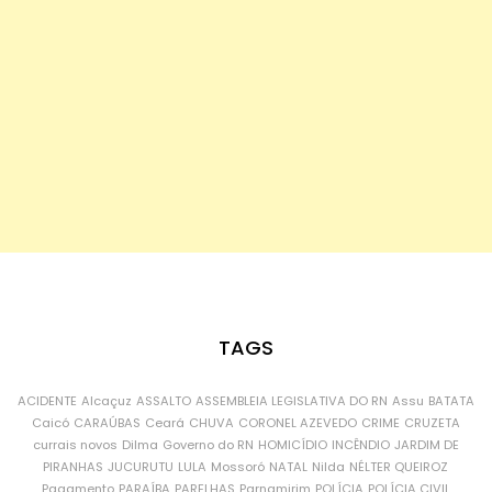
TAGS
ACIDENTE
Alcaçuz
ASSALTO
ASSEMBLEIA LEGISLATIVA DO RN
Assu
BATATA
Caicó
CARAÚBAS
Ceará
CHUVA
CORONEL AZEVEDO
CRIME
CRUZETA
currais novos
Dilma
Governo do RN
HOMICÍDIO
INCÊNDIO
JARDIM DE
PIRANHAS
JUCURUTU
LULA
Mossoró
NATAL
Nilda
NÉLTER QUEIROZ
Pagamento
PARAÍBA
PARELHAS
Parnamirim
POLÍCIA
POLÍCIA CIVIL