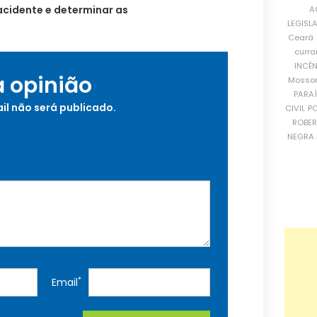
acidente e determinar as
A
LEGISL
Ceará
curra
INCÊ
a opinião
Mosso
PARA
il não será publicado.
CIVIL
PO
ROBE
NEGRA 
*
Email