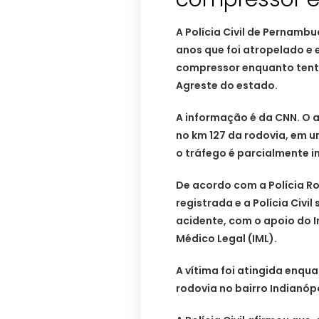
A Polícia Civil de Pernamb
anos que foi atropelado e
compressor enquanto tenta
Agreste do estado.
A informação é da CNN. O a
no km 127 da rodovia, em 
o tráfego é parcialmente i
De acordo com a Polícia Rod
registrada e a Polícia Civi
acidente, com o apoio do In
Médico Legal (IML).
A vítima foi atingida enqu
rodovia no bairro Indianóp