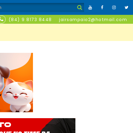
(84) 9 8173 8448
jairsampaio2@hotmail.com