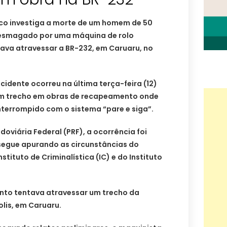
uco investiga a morte de um homem de 50
 esmagado por uma máquina de rolo
va atravessar a BR-232, em Caruaru, no
cidente ocorreu na última terça-feira (12)
um trecho em obras de recapeamento onde
nterrompido com o sistema “pare e siga”.
oviária Federal (PRF), a ocorrência foi
l segue apurando as circunstâncias do
stituto de Criminalística (IC) e do Instituto
anto tentava atravessar um trecho da
olis, em Caruaru.