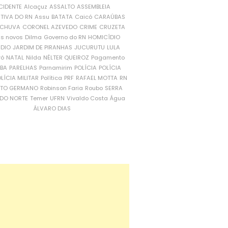
CIDENTE
Alcaçuz
ASSALTO
ASSEMBLEIA
ATIVA DO RN
Assu
BATATA
Caicó
CARAÚBAS
CHUVA
CORONEL AZEVEDO
CRIME
CRUZETA
is novos
Dilma
Governo do RN
HOMICÍDIO
NDIO
JARDIM DE PIRANHAS
JUCURUTU
LULA
ró
NATAL
Nilda
NÉLTER QUEIROZ
Pagamento
ÍBA
PARELHAS
Parnamirim
POLÍCIA
POLÍCIA
LÍCIA MILITAR
Política
PRF
RAFAEL MOTTA
RN
RTO GERMANO
Robinson Faria
Roubo
SERRA
DO NORTE
Temer
UFRN
Vivaldo Costa
Água
ÁLVARO DIAS