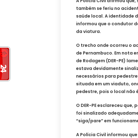
A Polícia Civil afirmou que
também se feriu no aciden
saúde local. A identidade d
informou que o condutor d
da viatura.
O trecho onde ocorreu o a
de Pernambuco. Em nota e
de Rodagem (DER-PE) lament
estava devidamente sinali
necessários para pedestres
situada em um viaduto, ond
pedestre, pois o local não
O DER-PE esclareceu que, p
foi sinalizado adequadame
“siga/pare” em funcionam
A Polícia Civil informou q