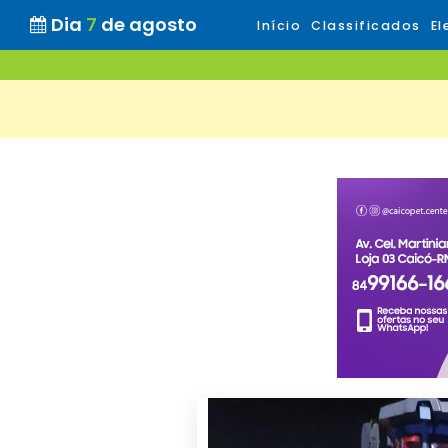
Dia
7
de agosto
Início
Classificados
El