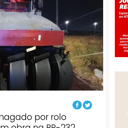
agado por rolo
m obra na BR-232