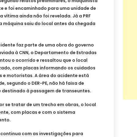
, segundo relatos preliminares, o maquinista
te e foi encaminhado para uma unidade de
a vítima ainda não foi revelada. Já a PRF
a máquina saiu do local antes da chegada
cidente faz parte de uma obra do governo
nviada à CNN, o Departamento de Estradas
ou o ocorrido e ressaltou que o local
zado, com placas informando os cuidados
 e motoristas. A área do acidente está
e, segundo o DER-PE, não há faixa de
 é destinado à passagem de transeuntes.
or se tratar de um trecho em obras, o local
nte, com placas e com o sistema
ento.
ue continua com as investigações para