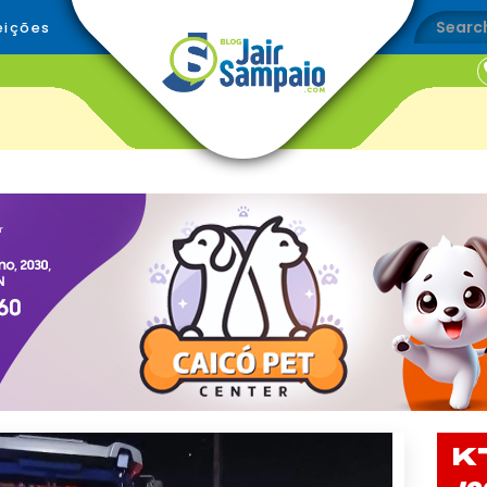
eições