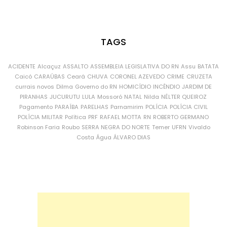
TAGS
ACIDENTE
Alcaçuz
ASSALTO
ASSEMBLEIA LEGISLATIVA DO RN
Assu
BATATA
Caicó
CARAÚBAS
Ceará
CHUVA
CORONEL AZEVEDO
CRIME
CRUZETA
currais novos
Dilma
Governo do RN
HOMICÍDIO
INCÊNDIO
JARDIM DE
PIRANHAS
JUCURUTU
LULA
Mossoró
NATAL
Nilda
NÉLTER QUEIROZ
Pagamento
PARAÍBA
PARELHAS
Parnamirim
POLÍCIA
POLÍCIA CIVIL
POLÍCIA MILITAR
Política
PRF
RAFAEL MOTTA
RN
ROBERTO GERMANO
Robinson Faria
Roubo
SERRA NEGRA DO NORTE
Temer
UFRN
Vivaldo
Costa
Água
ÁLVARO DIAS