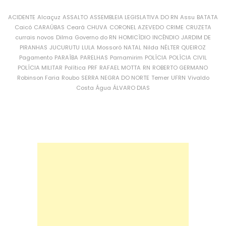
ACIDENTE
Alcaçuz
ASSALTO
ASSEMBLEIA LEGISLATIVA DO RN
Assu
BATATA
Caicó
CARAÚBAS
Ceará
CHUVA
CORONEL AZEVEDO
CRIME
CRUZETA
currais novos
Dilma
Governo do RN
HOMICÍDIO
INCÊNDIO
JARDIM DE
PIRANHAS
JUCURUTU
LULA
Mossoró
NATAL
Nilda
NÉLTER QUEIROZ
Pagamento
PARAÍBA
PARELHAS
Parnamirim
POLÍCIA
POLÍCIA CIVIL
POLÍCIA MILITAR
Política
PRF
RAFAEL MOTTA
RN
ROBERTO GERMANO
Robinson Faria
Roubo
SERRA NEGRA DO NORTE
Temer
UFRN
Vivaldo
Costa
Água
ÁLVARO DIAS