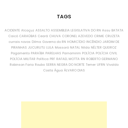
TAGS
ACIDENTE
Alcaçuz
ASSALTO
ASSEMBLEIA LEGISLATIVA DO RN
Assu
BATATA
Caicó
CARAÚBAS
Ceará
CHUVA
CORONEL AZEVEDO
CRIME
CRUZETA
currais novos
Dilma
Governo do RN
HOMICÍDIO
INCÊNDIO
JARDIM DE
PIRANHAS
JUCURUTU
LULA
Mossoró
NATAL
Nilda
NÉLTER QUEIROZ
Pagamento
PARAÍBA
PARELHAS
Parnamirim
POLÍCIA
POLÍCIA CIVIL
POLÍCIA MILITAR
Política
PRF
RAFAEL MOTTA
RN
ROBERTO GERMANO
Robinson Faria
Roubo
SERRA NEGRA DO NORTE
Temer
UFRN
Vivaldo
Costa
Água
ÁLVARO DIAS