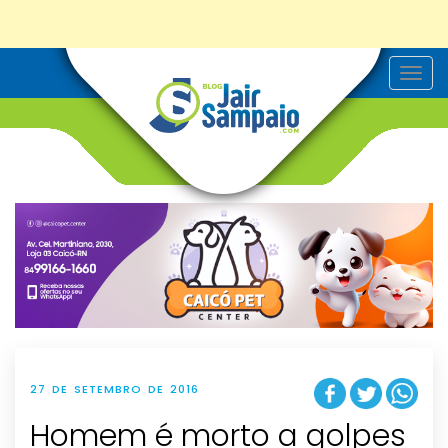
T
o
g
g
l
e
n
a
v
i
g
a
t
i
o
n
27 DE SETEMBRO DE 2016
Homem é morto a golpes