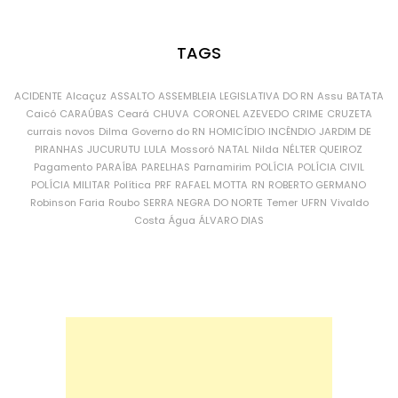
TAGS
ACIDENTE
Alcaçuz
ASSALTO
ASSEMBLEIA LEGISLATIVA DO RN
Assu
BATATA
Caicó
CARAÚBAS
Ceará
CHUVA
CORONEL AZEVEDO
CRIME
CRUZETA
currais novos
Dilma
Governo do RN
HOMICÍDIO
INCÊNDIO
JARDIM DE
PIRANHAS
JUCURUTU
LULA
Mossoró
NATAL
Nilda
NÉLTER QUEIROZ
Pagamento
PARAÍBA
PARELHAS
Parnamirim
POLÍCIA
POLÍCIA CIVIL
POLÍCIA MILITAR
Política
PRF
RAFAEL MOTTA
RN
ROBERTO GERMANO
Robinson Faria
Roubo
SERRA NEGRA DO NORTE
Temer
UFRN
Vivaldo
Costa
Água
ÁLVARO DIAS