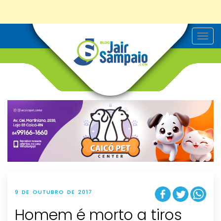
T
o
g
g
l
e
n
a
v
i
g
a
t
i
o
n
9 DE OUTUBRO DE 2017
Homem é morto a tiros