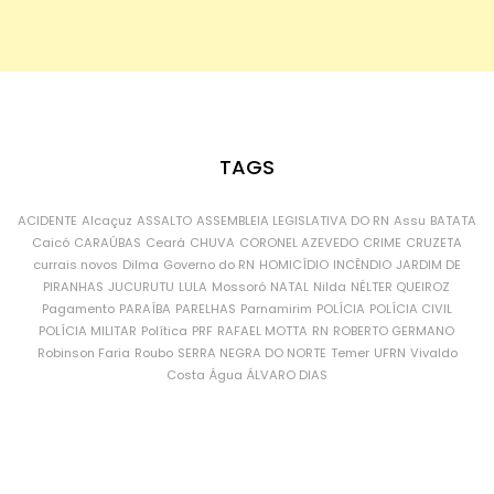
TAGS
ACIDENTE
Alcaçuz
ASSALTO
ASSEMBLEIA LEGISLATIVA DO RN
Assu
BATATA
Caicó
CARAÚBAS
Ceará
CHUVA
CORONEL AZEVEDO
CRIME
CRUZETA
currais novos
Dilma
Governo do RN
HOMICÍDIO
INCÊNDIO
JARDIM DE
PIRANHAS
JUCURUTU
LULA
Mossoró
NATAL
Nilda
NÉLTER QUEIROZ
Pagamento
PARAÍBA
PARELHAS
Parnamirim
POLÍCIA
POLÍCIA CIVIL
POLÍCIA MILITAR
Política
PRF
RAFAEL MOTTA
RN
ROBERTO GERMANO
Robinson Faria
Roubo
SERRA NEGRA DO NORTE
Temer
UFRN
Vivaldo
Costa
Água
ÁLVARO DIAS