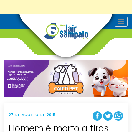
T
o
g
g
l
e
n
a
v
i
g
a
t
i
o
n
27 DE AGOSTO DE 2015
Homem é morto a tiros