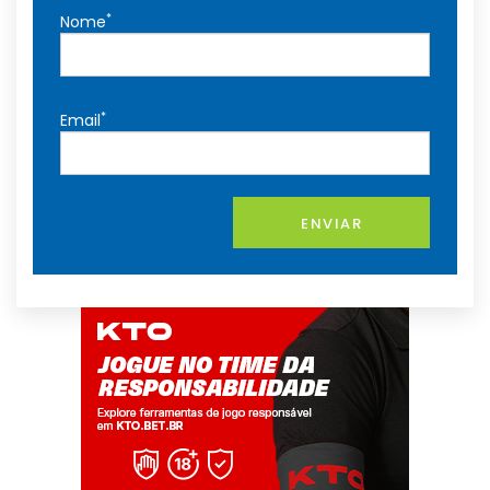
*
Nome
*
Email
ENVIAR