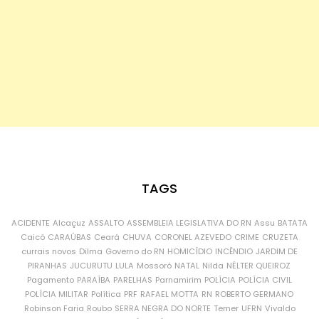
TAGS
ACIDENTE
Alcaçuz
ASSALTO
ASSEMBLEIA LEGISLATIVA DO RN
Assu
BATATA
Caicó
CARAÚBAS
Ceará
CHUVA
CORONEL AZEVEDO
CRIME
CRUZETA
currais novos
Dilma
Governo do RN
HOMICÍDIO
INCÊNDIO
JARDIM DE
PIRANHAS
JUCURUTU
LULA
Mossoró
NATAL
Nilda
NÉLTER QUEIROZ
Pagamento
PARAÍBA
PARELHAS
Parnamirim
POLÍCIA
POLÍCIA CIVIL
POLÍCIA MILITAR
Política
PRF
RAFAEL MOTTA
RN
ROBERTO GERMANO
Robinson Faria
Roubo
SERRA NEGRA DO NORTE
Temer
UFRN
Vivaldo