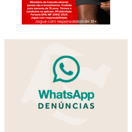
Jogue com responsabilidade. 18+