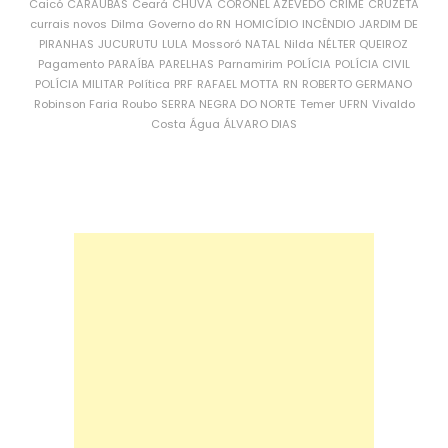
Caicó
CARAÚBAS
Ceará
CHUVA
CORONEL AZEVEDO
CRIME
CRUZETA
currais novos
Dilma
Governo do RN
HOMICÍDIO
INCÊNDIO
JARDIM DE
PIRANHAS
JUCURUTU
LULA
Mossoró
NATAL
Nilda
NÉLTER QUEIROZ
Pagamento
PARAÍBA
PARELHAS
Parnamirim
POLÍCIA
POLÍCIA CIVIL
POLÍCIA MILITAR
Política
PRF
RAFAEL MOTTA
RN
ROBERTO GERMANO
Robinson Faria
Roubo
SERRA NEGRA DO NORTE
Temer
UFRN
Vivaldo
Costa
Água
ÁLVARO DIAS