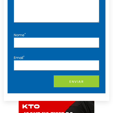
*
Nome
*
Email
ENVIAR