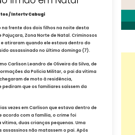
do irmão em Natal
tos / Intertv Cabugi
a frente dos dois filhos na noite desta
de Pajuçara, Zona Norte de Natal. Criminosos
 e atiraram quando ele estava dentro do
 sido assassinado no último domingo (7).
omo Carlison Leandro de Oliveira da Silva, de
rmações da Polícia Militar, o pai da vítima
chegaram de moto à residência,
e pediram que os familiares saíssem da
ias vezes em Carlison que estava dentro de
 acordo com a família, o crime foi
a vítima, duas crianças pequenas. Uma
os assassinos não matassem o pai. Após