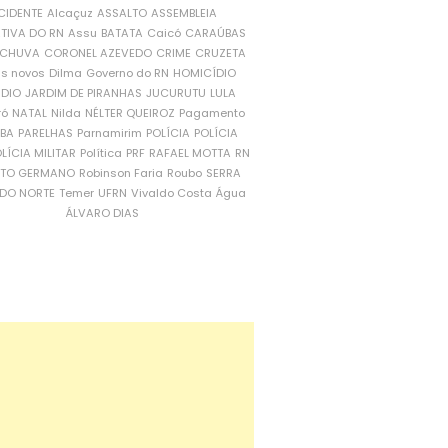
CIDENTE
Alcaçuz
ASSALTO
ASSEMBLEIA
ATIVA DO RN
Assu
BATATA
Caicó
CARAÚBAS
CHUVA
CORONEL AZEVEDO
CRIME
CRUZETA
is novos
Dilma
Governo do RN
HOMICÍDIO
NDIO
JARDIM DE PIRANHAS
JUCURUTU
LULA
ró
NATAL
Nilda
NÉLTER QUEIROZ
Pagamento
ÍBA
PARELHAS
Parnamirim
POLÍCIA
POLÍCIA
LÍCIA MILITAR
Política
PRF
RAFAEL MOTTA
RN
RTO GERMANO
Robinson Faria
Roubo
SERRA
DO NORTE
Temer
UFRN
Vivaldo Costa
Água
ÁLVARO DIAS