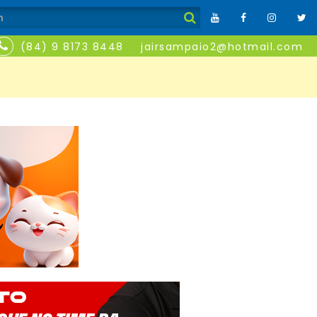
(84) 9 8173 8448
jairsampaio2@hotmail.com