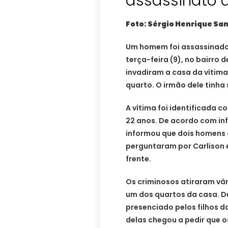
assassinato 
Foto: Sérgio Henrique San
Um homem foi assassinado n
terça-feira (9), no bairro 
invadiram a casa da vítima
quarto. O irmão dele tinha
A vítima foi identificada c
22 anos. De acordo com info
informou que dois homens 
perguntaram por Carlison 
frente.
Os criminosos atiraram vár
um dos quartos da casa. De
presenciado pelos filhos d
delas chegou a pedir que 