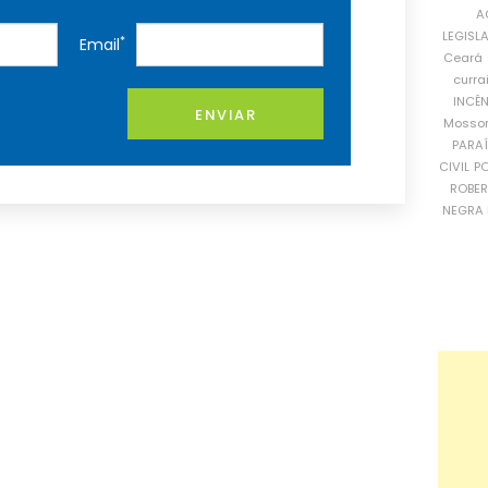
A
LEGISL
*
Email
Ceará
curra
INCÊ
ENVIAR
Mosso
PARA
CIVIL
PO
ROBE
NEGRA 