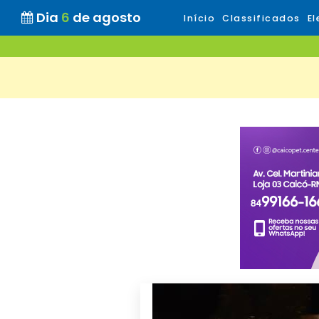
Dia
6
de agosto
Início
Classificados
El