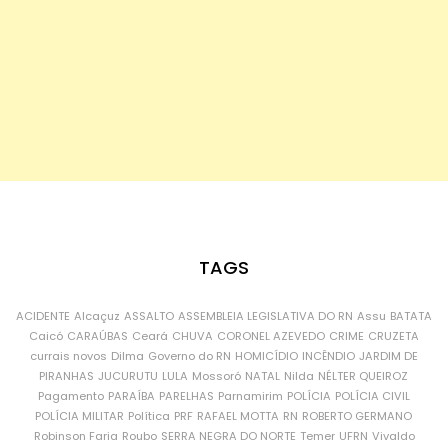
TAGS
ACIDENTE
Alcaçuz
ASSALTO
ASSEMBLEIA LEGISLATIVA DO RN
Assu
BATATA
Caicó
CARAÚBAS
Ceará
CHUVA
CORONEL AZEVEDO
CRIME
CRUZETA
currais novos
Dilma
Governo do RN
HOMICÍDIO
INCÊNDIO
JARDIM DE
PIRANHAS
JUCURUTU
LULA
Mossoró
NATAL
Nilda
NÉLTER QUEIROZ
Pagamento
PARAÍBA
PARELHAS
Parnamirim
POLÍCIA
POLÍCIA CIVIL
POLÍCIA MILITAR
Política
PRF
RAFAEL MOTTA
RN
ROBERTO GERMANO
Robinson Faria
Roubo
SERRA NEGRA DO NORTE
Temer
UFRN
Vivaldo