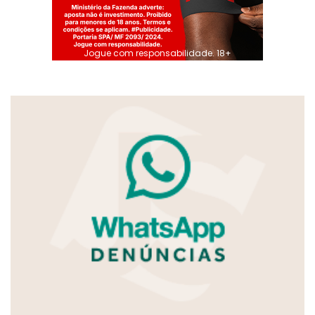
Jogue com responsabilidade. 18+