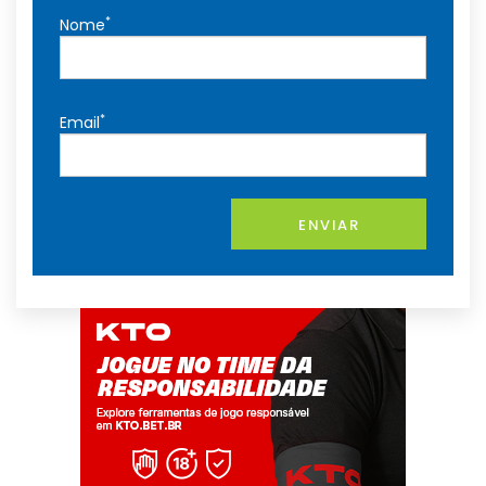
*
Nome
*
Email
ENVIAR