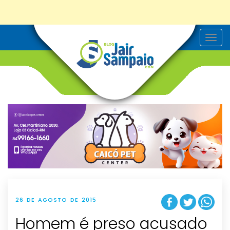
T
o
g
g
l
e
n
a
v
i
g
a
t
i
o
n
26 DE AGOSTO DE 2015
Homem é preso acusado