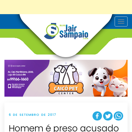
T
o
g
g
l
e
n
a
v
i
g
a
t
i
o
n
6 DE SETEMBRO DE 2017
Homem é preso acusado