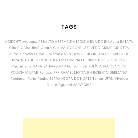
TAGS
ACIDENTE
Alcaçuz
ASSALTO
ASSEMBLEIA LEGISLATIVA DO RN
Assu
BATATA
Caicó
CARAÚBAS
Ceará
CHUVA
CORONEL AZEVEDO
CRIME
CRUZETA
currais novos
Dilma
Governo do RN
HOMICÍDIO
INCÊNDIO
JARDIM DE
PIRANHAS
JUCURUTU
LULA
Mossoró
NATAL
Nilda
NÉLTER QUEIROZ
Pagamento
PARAÍBA
PARELHAS
Parnamirim
POLÍCIA
POLÍCIA CIVIL
POLÍCIA MILITAR
Política
PRF
RAFAEL MOTTA
RN
ROBERTO GERMANO
Robinson Faria
Roubo
SERRA NEGRA DO NORTE
Temer
UFRN
Vivaldo
Costa
Água
ÁLVARO DIAS