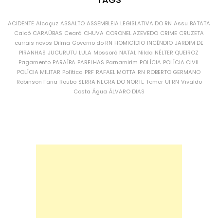
ACIDENTE
Alcaçuz
ASSALTO
ASSEMBLEIA LEGISLATIVA DO RN
Assu
BATATA
Caicó
CARAÚBAS
Ceará
CHUVA
CORONEL AZEVEDO
CRIME
CRUZETA
currais novos
Dilma
Governo do RN
HOMICÍDIO
INCÊNDIO
JARDIM DE
PIRANHAS
JUCURUTU
LULA
Mossoró
NATAL
Nilda
NÉLTER QUEIROZ
Pagamento
PARAÍBA
PARELHAS
Parnamirim
POLÍCIA
POLÍCIA CIVIL
POLÍCIA MILITAR
Política
PRF
RAFAEL MOTTA
RN
ROBERTO GERMANO
Robinson Faria
Roubo
SERRA NEGRA DO NORTE
Temer
UFRN
Vivaldo
Costa
Água
ÁLVARO DIAS