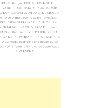
CIDENTE
Alcaçuz
ASSALTO
ASSEMBLEIA
ATIVA DO RN
Assu
BATATA
Caicó
CARAÚBAS
CHUVA
CORONEL AZEVEDO
CRIME
CRUZETA
is novos
Dilma
Governo do RN
HOMICÍDIO
NDIO
JARDIM DE PIRANHAS
JUCURUTU
LULA
ró
NATAL
Nilda
NÉLTER QUEIROZ
Pagamento
ÍBA
PARELHAS
Parnamirim
POLÍCIA
POLÍCIA
LÍCIA MILITAR
Política
PRF
RAFAEL MOTTA
RN
RTO GERMANO
Robinson Faria
Roubo
SERRA
DO NORTE
Temer
UFRN
Vivaldo Costa
Água
ÁLVARO DIAS