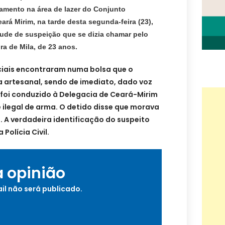
amento na área de lazer do Conjunto
ará Mirim, na tarde desta segunda-feira (23),
ude de suspeição que se dizia chamar pelo
ra de Mila, de 23 anos.
iais encontraram numa bolsa que o
artesanal, sendo de imediato, dado voz
foi conduzido à D
elegacia de
Ceará-Mirim
 ilegal de arma.
O
detido
disse que morava
l.
A
verdadeira identificação do
suspeito
Polícia Civil.
a opinião
il não será publicado.