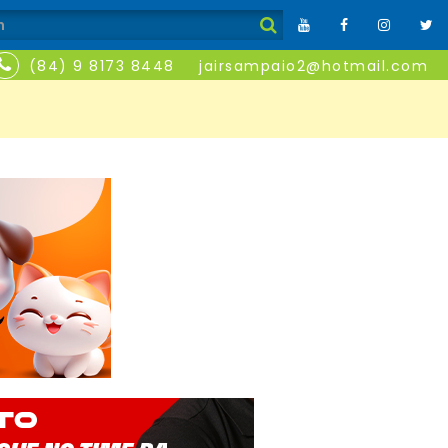
(84) 9 8173 8448
jairsampaio2@hotmail.com