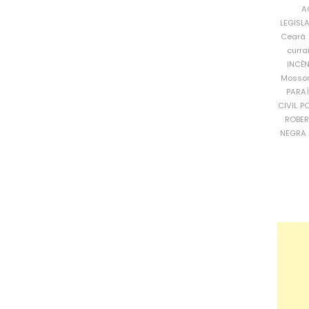
A
LEGISL
Ceará
curra
INCÊ
Mosso
PARA
CIVIL
PO
ROBE
NEGRA 