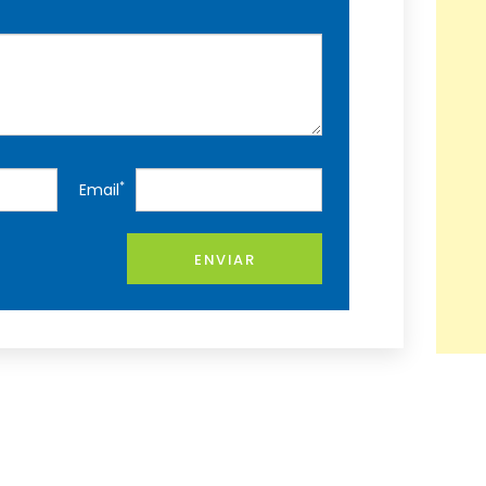
*
Email
ENVIAR