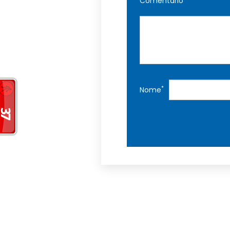
Comentário
*
Nome