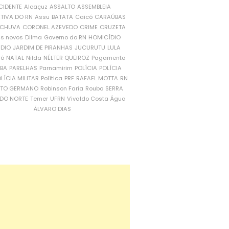
CIDENTE
Alcaçuz
ASSALTO
ASSEMBLEIA
ATIVA DO RN
Assu
BATATA
Caicó
CARAÚBAS
CHUVA
CORONEL AZEVEDO
CRIME
CRUZETA
is novos
Dilma
Governo do RN
HOMICÍDIO
NDIO
JARDIM DE PIRANHAS
JUCURUTU
LULA
ró
NATAL
Nilda
NÉLTER QUEIROZ
Pagamento
ÍBA
PARELHAS
Parnamirim
POLÍCIA
POLÍCIA
LÍCIA MILITAR
Política
PRF
RAFAEL MOTTA
RN
RTO GERMANO
Robinson Faria
Roubo
SERRA
DO NORTE
Temer
UFRN
Vivaldo Costa
Água
ÁLVARO DIAS