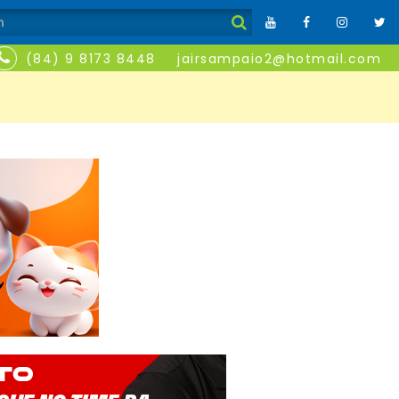
(84) 9 8173 8448
jairsampaio2@hotmail.com