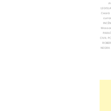
A
LEGISL
Ceará
curra
INCÊ
Mosso
PARA
CIVIL
PO
ROBE
NEGRA 