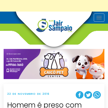
T
o
g
g
l
e
n
a
v
i
g
a
t
i
o
n
22 DE NOVEMBRO DE 2016
Homem é preso com