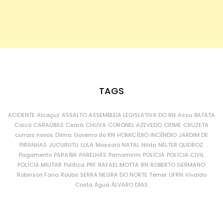
TAGS
ACIDENTE
Alcaçuz
ASSALTO
ASSEMBLEIA LEGISLATIVA DO RN
Assu
BATATA
Caicó
CARAÚBAS
Ceará
CHUVA
CORONEL AZEVEDO
CRIME
CRUZETA
currais novos
Dilma
Governo do RN
HOMICÍDIO
INCÊNDIO
JARDIM DE
PIRANHAS
JUCURUTU
LULA
Mossoró
NATAL
Nilda
NÉLTER QUEIROZ
Pagamento
PARAÍBA
PARELHAS
Parnamirim
POLÍCIA
POLÍCIA CIVIL
POLÍCIA MILITAR
Política
PRF
RAFAEL MOTTA
RN
ROBERTO GERMANO
Robinson Faria
Roubo
SERRA NEGRA DO NORTE
Temer
UFRN
Vivaldo
Costa
Água
ÁLVARO DIAS