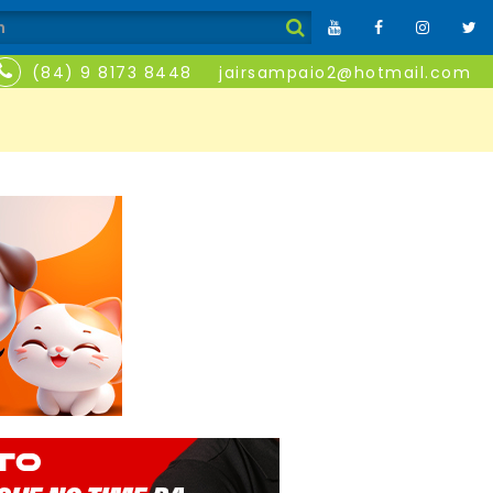
(84) 9 8173 8448
jairsampaio2@hotmail.com