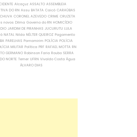
CIDENTE
Alcaçuz
ASSALTO
ASSEMBLEIA
ATIVA DO RN
Assu
BATATA
Caicó
CARAÚBAS
CHUVA
CORONEL AZEVEDO
CRIME
CRUZETA
is novos
Dilma
Governo do RN
HOMICÍDIO
NDIO
JARDIM DE PIRANHAS
JUCURUTU
LULA
ró
NATAL
Nilda
NÉLTER QUEIROZ
Pagamento
ÍBA
PARELHAS
Parnamirim
POLÍCIA
POLÍCIA
LÍCIA MILITAR
Política
PRF
RAFAEL MOTTA
RN
RTO GERMANO
Robinson Faria
Roubo
SERRA
DO NORTE
Temer
UFRN
Vivaldo Costa
Água
ÁLVARO DIAS