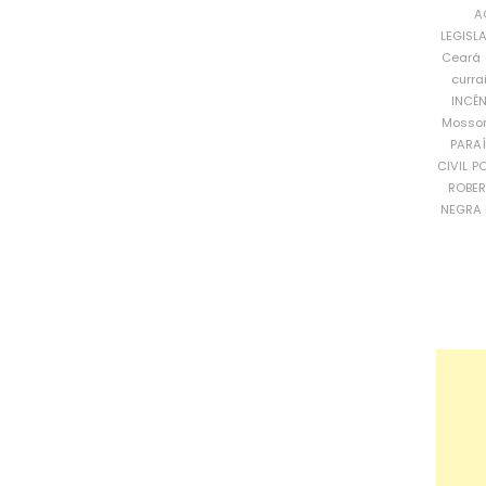
A
LEGISL
Ceará
curra
INCÊ
Mosso
PARA
CIVIL
PO
ROBE
NEGRA 