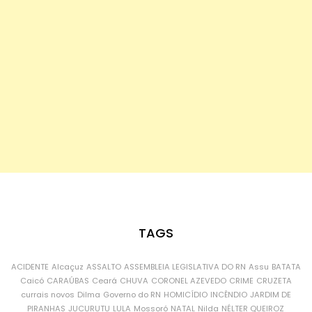
TAGS
ACIDENTE
Alcaçuz
ASSALTO
ASSEMBLEIA LEGISLATIVA DO RN
Assu
BATATA
Caicó
CARAÚBAS
Ceará
CHUVA
CORONEL AZEVEDO
CRIME
CRUZETA
currais novos
Dilma
Governo do RN
HOMICÍDIO
INCÊNDIO
JARDIM DE
PIRANHAS
JUCURUTU
LULA
Mossoró
NATAL
Nilda
NÉLTER QUEIROZ