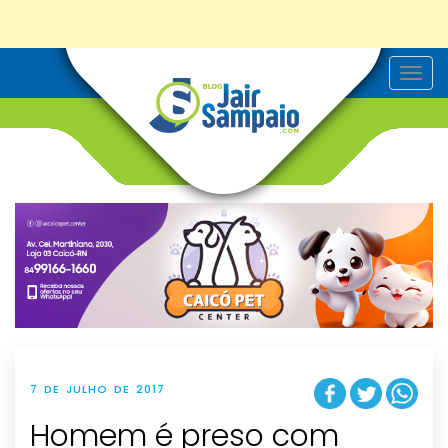
T
o
g
g
l
e
n
a
v
i
g
a
t
i
o
n
7 DE JULHO DE 2017
Homem é preso com