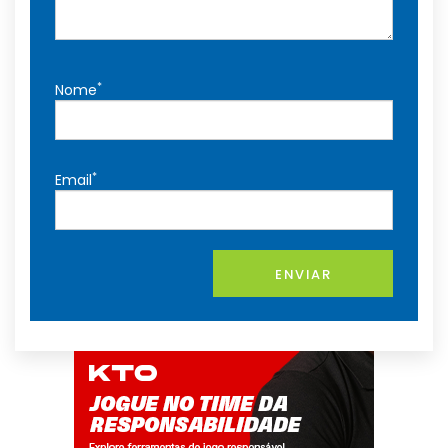
*
Nome
*
Email
ENVIAR