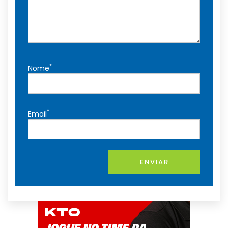
*
Nome
*
Email
ENVIAR