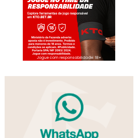
Jogue com responsabilidade. 18+