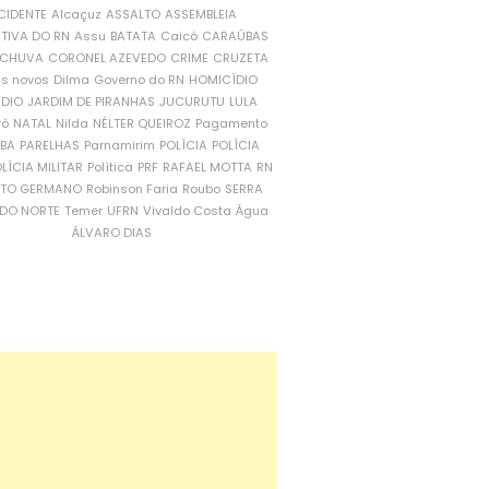
CIDENTE
Alcaçuz
ASSALTO
ASSEMBLEIA
ATIVA DO RN
Assu
BATATA
Caicó
CARAÚBAS
CHUVA
CORONEL AZEVEDO
CRIME
CRUZETA
is novos
Dilma
Governo do RN
HOMICÍDIO
NDIO
JARDIM DE PIRANHAS
JUCURUTU
LULA
ró
NATAL
Nilda
NÉLTER QUEIROZ
Pagamento
ÍBA
PARELHAS
Parnamirim
POLÍCIA
POLÍCIA
LÍCIA MILITAR
Política
PRF
RAFAEL MOTTA
RN
RTO GERMANO
Robinson Faria
Roubo
SERRA
DO NORTE
Temer
UFRN
Vivaldo Costa
Água
ÁLVARO DIAS