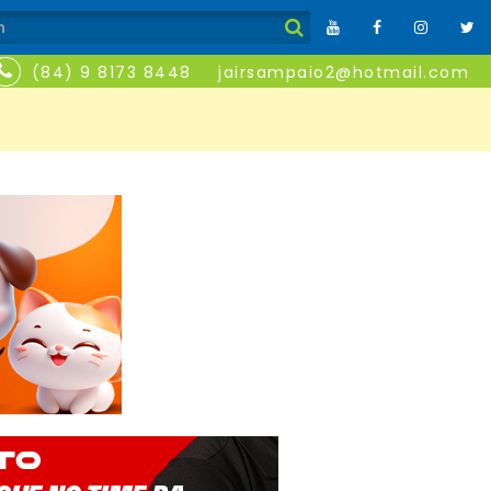
(84) 9 8173 8448
jairsampaio2@hotmail.com