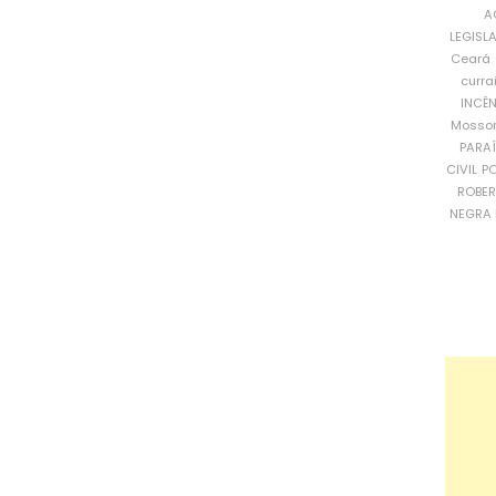
A
LEGISL
Ceará
curra
INCÊ
Mosso
PARA
CIVIL
PO
ROBE
NEGRA 