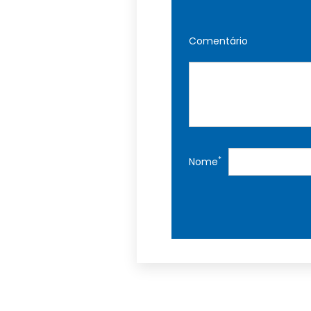
Comentário
*
Nome