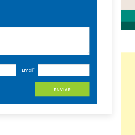
*
Email
ENVIAR