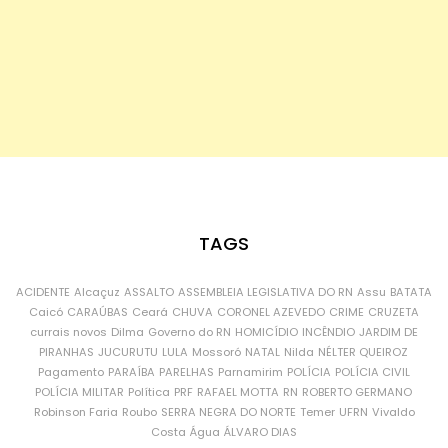
TAGS
ACIDENTE
Alcaçuz
ASSALTO
ASSEMBLEIA LEGISLATIVA DO RN
Assu
BATATA
Caicó
CARAÚBAS
Ceará
CHUVA
CORONEL AZEVEDO
CRIME
CRUZETA
currais novos
Dilma
Governo do RN
HOMICÍDIO
INCÊNDIO
JARDIM DE
PIRANHAS
JUCURUTU
LULA
Mossoró
NATAL
Nilda
NÉLTER QUEIROZ
Pagamento
PARAÍBA
PARELHAS
Parnamirim
POLÍCIA
POLÍCIA CIVIL
POLÍCIA MILITAR
Política
PRF
RAFAEL MOTTA
RN
ROBERTO GERMANO
Robinson Faria
Roubo
SERRA NEGRA DO NORTE
Temer
UFRN
Vivaldo
Costa
Água
ÁLVARO DIAS