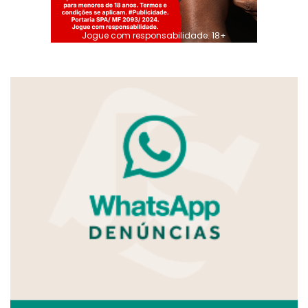
Jogue com responsabilidade. 18+