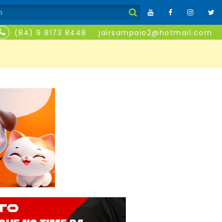
(84) 9 8173 8448
jairsampaio2@hotmail.com