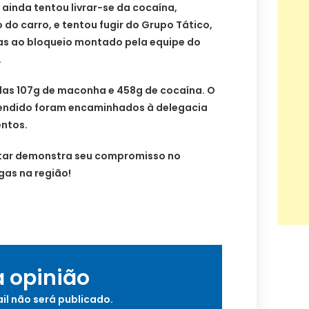
 ainda tentou livrar-se da cocaína,
do carro, e tentou fugir do Grupo Tático,
as ao bloqueio montado pela equipe do
.
as 107g de maconha e 458g de cocaína. O
eendido foram encaminhados à delegacia
ntos.
litar demonstra seu compromisso no
gas na região!
a opinião
il não será publicado.