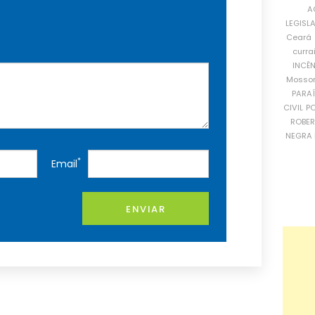
A
LEGISL
Ceará
curra
INCÊ
Mosso
PARA
CIVIL
PO
ROBE
NEGRA 
*
Email
ENVIAR