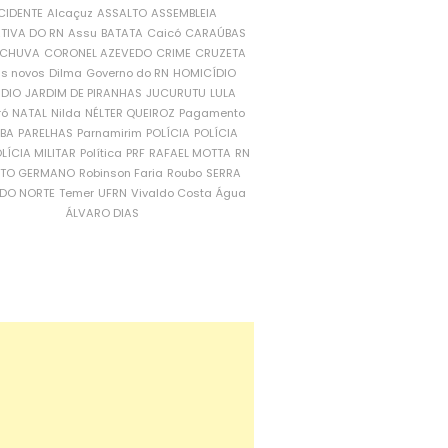
CIDENTE
Alcaçuz
ASSALTO
ASSEMBLEIA
ATIVA DO RN
Assu
BATATA
Caicó
CARAÚBAS
CHUVA
CORONEL AZEVEDO
CRIME
CRUZETA
is novos
Dilma
Governo do RN
HOMICÍDIO
NDIO
JARDIM DE PIRANHAS
JUCURUTU
LULA
ró
NATAL
Nilda
NÉLTER QUEIROZ
Pagamento
ÍBA
PARELHAS
Parnamirim
POLÍCIA
POLÍCIA
LÍCIA MILITAR
Política
PRF
RAFAEL MOTTA
RN
RTO GERMANO
Robinson Faria
Roubo
SERRA
DO NORTE
Temer
UFRN
Vivaldo Costa
Água
ÁLVARO DIAS