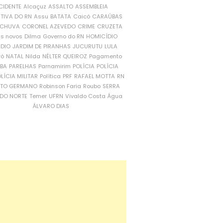
CIDENTE
Alcaçuz
ASSALTO
ASSEMBLEIA
ATIVA DO RN
Assu
BATATA
Caicó
CARAÚBAS
CHUVA
CORONEL AZEVEDO
CRIME
CRUZETA
is novos
Dilma
Governo do RN
HOMICÍDIO
NDIO
JARDIM DE PIRANHAS
JUCURUTU
LULA
ró
NATAL
Nilda
NÉLTER QUEIROZ
Pagamento
ÍBA
PARELHAS
Parnamirim
POLÍCIA
POLÍCIA
LÍCIA MILITAR
Política
PRF
RAFAEL MOTTA
RN
RTO GERMANO
Robinson Faria
Roubo
SERRA
DO NORTE
Temer
UFRN
Vivaldo Costa
Água
ÁLVARO DIAS