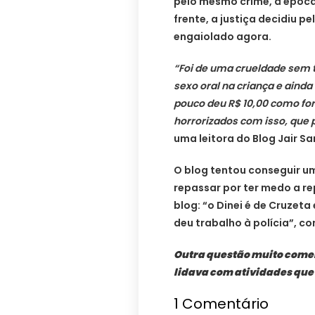
pelo mesmo crime, à época 
frente, a justiça decidiu p
engaiolado agora.
“Foi de uma crueldade sem 
sexo oral na criança e aind
pouco deu R$ 10,00 como f
horrorizados com isso, que 
uma leitora do Blog Jair S
O blog tentou conseguir u
repassar por ter medo a re
blog: “o Dinei é de Cruzet
deu trabalho à polícia”, co
Outra questão muito comen
lidava com atividades que
1
Comentário