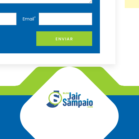
*
Email
ENVIAR