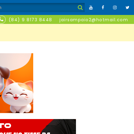
(84) 9 8173 8448
jairsampaio2@hotmail.com