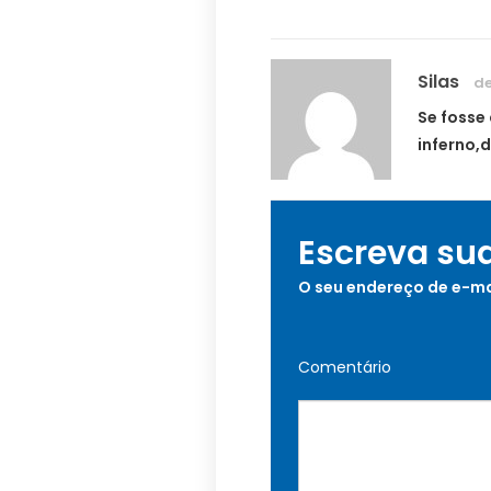
Silas
de
Se fosse
inferno,d
Escreva su
O seu endereço de e-ma
Comentário