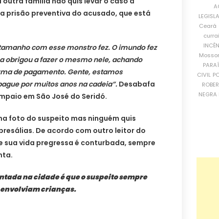
outra família não quis levar o caso à
A
ela prisão preventiva do acusado, que está
LEGISL
Ceará
curra
INCÊ
tamanho com esse monstro fez. O imundo fez
Mosso
a a obrigou a fazer o mesmo nele, achando
PARA
orma de pagamento. Gente, estamos
CIVIL
PO
pague por muitos anos na cadeia”.
Desabafa
ROBE
NEGRA 
ampaio em São José do Seridó.
ma foto do suspeito mas ninguém quis
presálias. De acordo com outro leitor do
a e sua vida pregressa é conturbada, sempre
nta.
tada na cidade é que o suspeito sempre
 envolviam crianças.