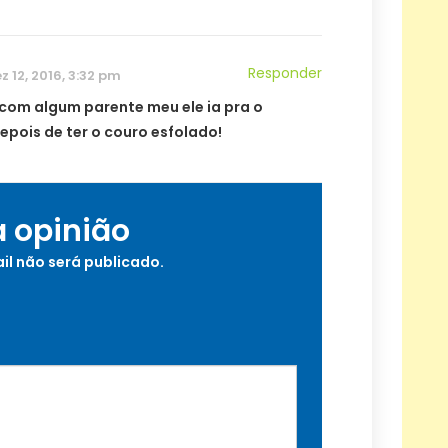
Responder
z 12, 2016, 3:32 pm
 com algum parente meu ele ia pra o
epois de ter o couro esfolado!
a opinião
il não será publicado.