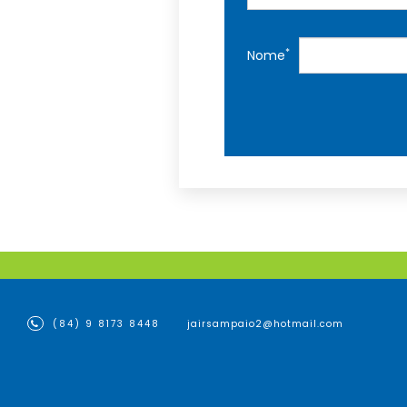
*
Nome
(84) 9 8173 8448
jairsampaio2@hotmail.com