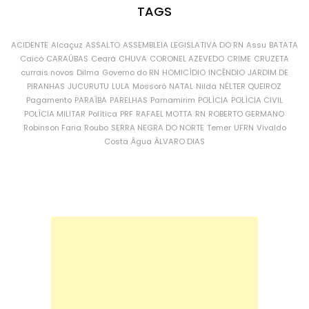
TAGS
ACIDENTE
Alcaçuz
ASSALTO
ASSEMBLEIA LEGISLATIVA DO RN
Assu
BATATA
Caicó
CARAÚBAS
Ceará
CHUVA
CORONEL AZEVEDO
CRIME
CRUZETA
currais novos
Dilma
Governo do RN
HOMICÍDIO
INCÊNDIO
JARDIM DE
PIRANHAS
JUCURUTU
LULA
Mossoró
NATAL
Nilda
NÉLTER QUEIROZ
Pagamento
PARAÍBA
PARELHAS
Parnamirim
POLÍCIA
POLÍCIA CIVIL
POLÍCIA MILITAR
Política
PRF
RAFAEL MOTTA
RN
ROBERTO GERMANO
Robinson Faria
Roubo
SERRA NEGRA DO NORTE
Temer
UFRN
Vivaldo
Costa
Água
ÁLVARO DIAS