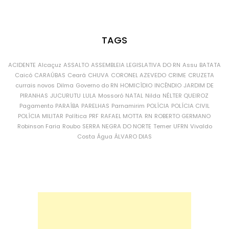
TAGS
ACIDENTE
Alcaçuz
ASSALTO
ASSEMBLEIA LEGISLATIVA DO RN
Assu
BATATA
Caicó
CARAÚBAS
Ceará
CHUVA
CORONEL AZEVEDO
CRIME
CRUZETA
currais novos
Dilma
Governo do RN
HOMICÍDIO
INCÊNDIO
JARDIM DE
PIRANHAS
JUCURUTU
LULA
Mossoró
NATAL
Nilda
NÉLTER QUEIROZ
Pagamento
PARAÍBA
PARELHAS
Parnamirim
POLÍCIA
POLÍCIA CIVIL
POLÍCIA MILITAR
Política
PRF
RAFAEL MOTTA
RN
ROBERTO GERMANO
Robinson Faria
Roubo
SERRA NEGRA DO NORTE
Temer
UFRN
Vivaldo
Costa
Água
ÁLVARO DIAS