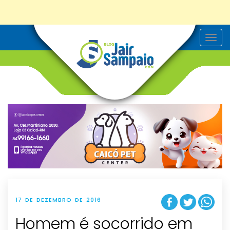
T
o
g
g
l
e
n
a
v
i
g
a
t
i
o
n
17 DE DEZEMBRO DE 2016
Homem é socorrido em