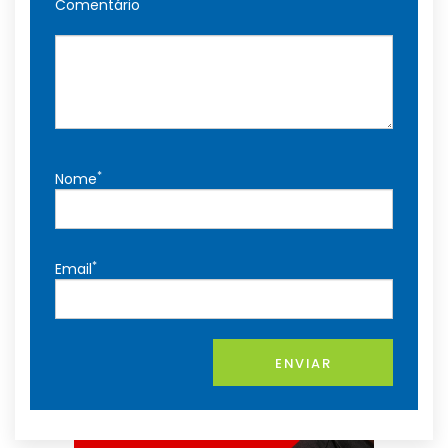
Comentário
*
Nome
*
Email
ENVIAR