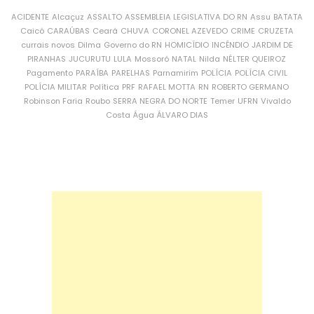
ACIDENTE
Alcaçuz
ASSALTO
ASSEMBLEIA LEGISLATIVA DO RN
Assu
BATATA
Caicó
CARAÚBAS
Ceará
CHUVA
CORONEL AZEVEDO
CRIME
CRUZETA
currais novos
Dilma
Governo do RN
HOMICÍDIO
INCÊNDIO
JARDIM DE
PIRANHAS
JUCURUTU
LULA
Mossoró
NATAL
Nilda
NÉLTER QUEIROZ
Pagamento
PARAÍBA
PARELHAS
Parnamirim
POLÍCIA
POLÍCIA CIVIL
POLÍCIA MILITAR
Política
PRF
RAFAEL MOTTA
RN
ROBERTO GERMANO
Robinson Faria
Roubo
SERRA NEGRA DO NORTE
Temer
UFRN
Vivaldo
Costa
Água
ÁLVARO DIAS