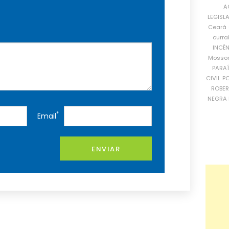
A
LEGISL
Ceará
curra
INCÊ
Mosso
PARA
CIVIL
PO
ROBE
NEGRA 
*
Email
ENVIAR