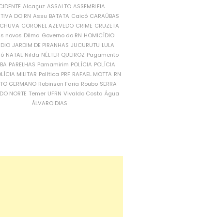
CIDENTE
Alcaçuz
ASSALTO
ASSEMBLEIA
ATIVA DO RN
Assu
BATATA
Caicó
CARAÚBAS
CHUVA
CORONEL AZEVEDO
CRIME
CRUZETA
is novos
Dilma
Governo do RN
HOMICÍDIO
NDIO
JARDIM DE PIRANHAS
JUCURUTU
LULA
ró
NATAL
Nilda
NÉLTER QUEIROZ
Pagamento
ÍBA
PARELHAS
Parnamirim
POLÍCIA
POLÍCIA
LÍCIA MILITAR
Política
PRF
RAFAEL MOTTA
RN
RTO GERMANO
Robinson Faria
Roubo
SERRA
DO NORTE
Temer
UFRN
Vivaldo Costa
Água
ÁLVARO DIAS