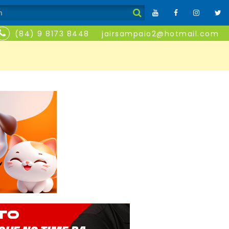
(84) 9 8173 8448
jairsampaio2@hotmail.com