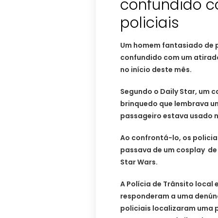
confundido c
policiais
Um homem fantasiado de pe
confundido com um atirado
no início deste mês.
Segundo o Daily Star, um 
brinquedo que lembrava um 
passageiro estava usado n
Ao confrontá-lo, os polici
passava de um cosplay de 
Star Wars.
A Polícia de Trânsito local
responderam a uma denúnc
policiais localizaram um