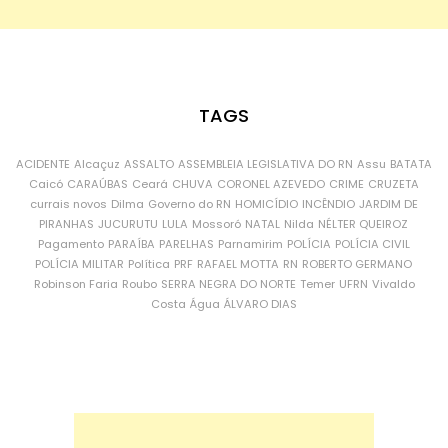
TAGS
ACIDENTE
Alcaçuz
ASSALTO
ASSEMBLEIA LEGISLATIVA DO RN
Assu
BATATA
Caicó
CARAÚBAS
Ceará
CHUVA
CORONEL AZEVEDO
CRIME
CRUZETA
currais novos
Dilma
Governo do RN
HOMICÍDIO
INCÊNDIO
JARDIM DE
PIRANHAS
JUCURUTU
LULA
Mossoró
NATAL
Nilda
NÉLTER QUEIROZ
Pagamento
PARAÍBA
PARELHAS
Parnamirim
POLÍCIA
POLÍCIA CIVIL
POLÍCIA MILITAR
Política
PRF
RAFAEL MOTTA
RN
ROBERTO GERMANO
Robinson Faria
Roubo
SERRA NEGRA DO NORTE
Temer
UFRN
Vivaldo
Costa
Água
ÁLVARO DIAS