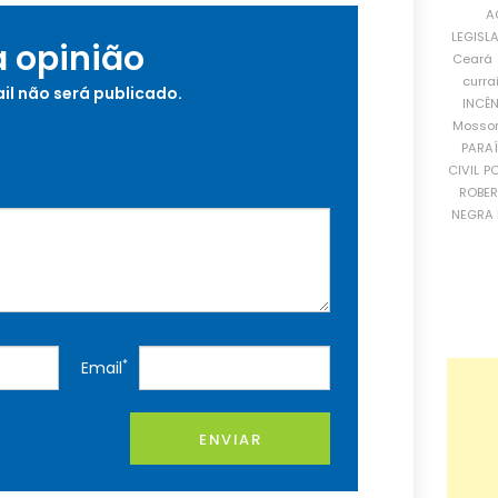
A
LEGISL
a opinião
Ceará
curra
il não será publicado.
INCÊ
Mosso
PARA
CIVIL
PO
ROBE
NEGRA 
*
Email
ENVIAR