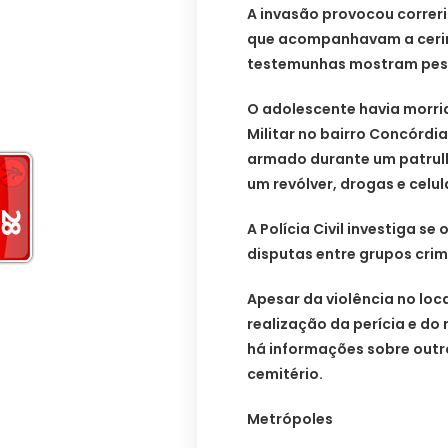
A invasão provocou correri
que acompanhavam a cerim
testemunhas mostram pesso
O adolescente havia morrid
Militar no bairro Concórdi
armado durante um patrul
um revólver, drogas e celul
A Polícia Civil investiga 
disputas entre grupos crim
Apesar da violência no loc
realização da perícia e do
há informações sobre outr
cemitério.
Metrópoles