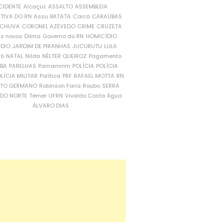
CIDENTE
Alcaçuz
ASSALTO
ASSEMBLEIA
ATIVA DO RN
Assu
BATATA
Caicó
CARAÚBAS
CHUVA
CORONEL AZEVEDO
CRIME
CRUZETA
is novos
Dilma
Governo do RN
HOMICÍDIO
NDIO
JARDIM DE PIRANHAS
JUCURUTU
LULA
ró
NATAL
Nilda
NÉLTER QUEIROZ
Pagamento
ÍBA
PARELHAS
Parnamirim
POLÍCIA
POLÍCIA
LÍCIA MILITAR
Política
PRF
RAFAEL MOTTA
RN
RTO GERMANO
Robinson Faria
Roubo
SERRA
DO NORTE
Temer
UFRN
Vivaldo Costa
Água
ÁLVARO DIAS