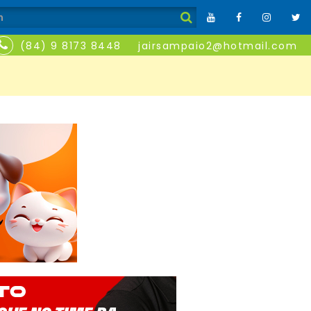
(84) 9 8173 8448
jairsampaio2@hotmail.com